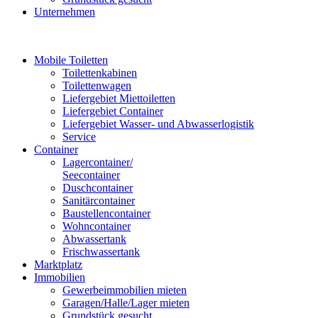
Unternehmen
Mobile Toiletten
Toilettenkabinen
Toilettenwagen
Liefergebiet Miettoiletten
Liefergebiet Container
Liefergebiet Wasser- und Abwasserlogistik
Service
Container
Lagercontainer/
Seecontainer
Duschcontainer
Sanitärcontainer
Baustellencontainer
Wohncontainer
Abwassertank
Frischwassertank
Marktplatz
Immobilien
Gewerbeimmobilien mieten
Garagen/Halle/Lager mieten
Grundstück gesucht