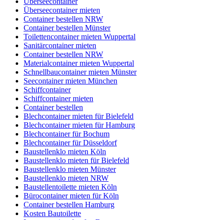
Überseecontainer
Überseecontainer mieten
Container bestellen NRW
Container bestellen Münster
Toilettencontainer mieten Wuppertal
Sanitärcontainer mieten
Container bestellen NRW
Materialcontainer mieten Wuppertal
Schnellbaucontainer mieten Münster
Seecontainer mieten München
Schiffcontainer
Schiffcontainer mieten
Container bestellen
Blechcontainer mieten für Bielefeld
Blechcontainer mieten für Hamburg
Blechcontainer für Bochum
Blechcontainer für Düsseldorf
Baustellenklo mieten Köln
Baustellenklo mieten für Bielefeld
Baustellenklo mieten Münster
Baustellenklo mieten NRW
Baustellentoilette mieten Köln
Bürocontainer mieten für Köln
Container bestellen Hamburg
Kosten Bautoilette