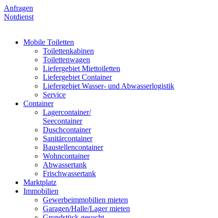
Anfragen
Notdienst
Mobile Toiletten
Toilettenkabinen
Toilettenwagen
Liefergebiet Miettoiletten
Liefergebiet Container
Liefergebiet Wasser- und Abwasserlogistik
Service
Container
Lagercontainer/
Seecontainer
Duschcontainer
Sanitärcontainer
Baustellencontainer
Wohncontainer
Abwassertank
Frischwassertank
Marktplatz
Immobilien
Gewerbeimmobilien mieten
Garagen/Halle/Lager mieten
Grundstück gesucht