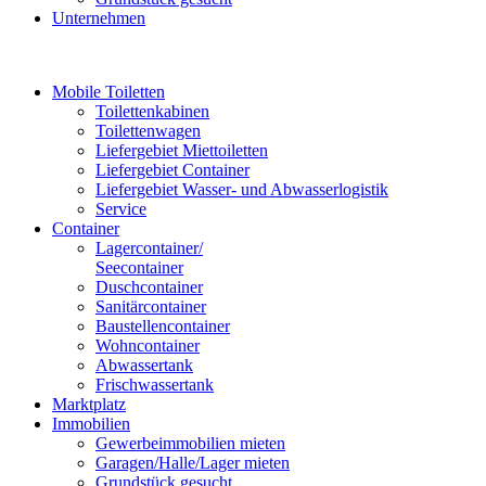
Unternehmen
Mobile Toiletten
Toilettenkabinen
Toilettenwagen
Liefergebiet Miettoiletten
Liefergebiet Container
Liefergebiet Wasser- und Abwasserlogistik
Service
Container
Lagercontainer/
Seecontainer
Duschcontainer
Sanitärcontainer
Baustellencontainer
Wohncontainer
Abwassertank
Frischwassertank
Marktplatz
Immobilien
Gewerbeimmobilien mieten
Garagen/Halle/Lager mieten
Grundstück gesucht