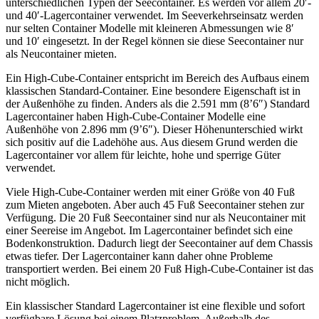
unterschiedlichen Typen der Seecontainer. Es werden vor allem 20′-
und 40′-Lagercontainer verwendet. Im Seeverkehrseinsatz werden
nur selten Container Modelle mit kleineren Abmessungen wie 8′
und 10′ eingesetzt. In der Regel können sie diese Seecontainer nur
als Neucontainer mieten.
Ein High-Cube-Container entspricht im Bereich des Aufbaus einem
klassischen Standard-Container. Eine besondere Eigenschaft ist in
der Außenhöhe zu finden. Anders als die 2.591 mm (8’6″) Standard
Lagercontainer haben High-Cube-Container Modelle eine
Außenhöhe von 2.896 mm (9’6″). Dieser Höhenunterschied wirkt
sich positiv auf die Ladehöhe aus. Aus diesem Grund werden die
Lagercontainer vor allem für leichte, hohe und sperrige Güter
verwendet.
Viele High-Cube-Container werden mit einer Größe von 40 Fuß
zum Mieten angeboten. Aber auch 45 Fuß Seecontainer stehen zur
Verfügung. Die 20 Fuß Seecontainer sind nur als Neucontainer mit
einer Seereise im Angebot. Im Lagercontainer befindet sich eine
Bodenkonstruktion. Dadurch liegt der Seecontainer auf dem Chassis
etwas tiefer. Der Lagercontainer kann daher ohne Probleme
transportiert werden. Bei einem 20 Fuß High-Cube-Container ist das
nicht möglich.
Ein klassischer Standard Lagercontainer ist eine flexible und sofort
verfügbare Lösung bei einem Platzproblem. Außerhalb des