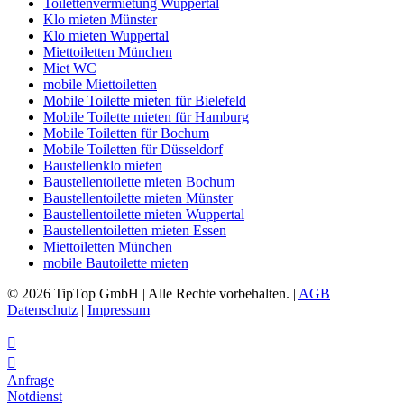
Toilettenvermietung Wuppertal
Klo mieten Münster
Klo mieten Wuppertal
Miettoiletten München
Miet WC
mobile Miettoiletten
Mobile Toilette mieten für Bielefeld
Mobile Toilette mieten für Hamburg
Mobile Toiletten für Bochum
Mobile Toiletten für Düsseldorf
Baustellenklo mieten
Baustellentoilette mieten Bochum
Baustellentoilette mieten Münster
Baustellentoilette mieten Wuppertal
Baustellentoiletten mieten Essen
Miettoiletten München
mobile Bautoilette mieten
© 2026 TipTop GmbH | Alle Rechte vorbehalten. |
AGB
|
Datenschutz
|
Impressum


Anfrage
Notdienst