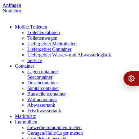
Anfragen
Notdienst
Mobile Toiletten
Toilettenkabinen
Toilettenwagen
Liefergebiet Miettoiletten
Liefergebiet Container
Liefergebiet Wasser- und Abwasserlogistik
Service
Container
Lagercontainer/
Seecontainer
Ange
›
Duschcontainer
Sanitärcontainer
Baustellencontainer
Wohncontainer
Abwassertank
Frischwassertank
Marktplatz
Immobilien
Gewerbeimmobilien mieten
Garagen/Halle/Lager mieten
Grundstück gesucht