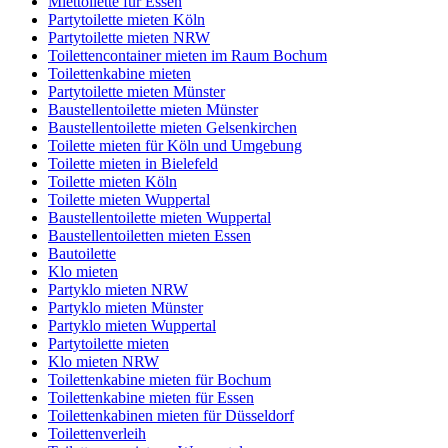
Miettoilette für Essen
Partytoilette mieten Köln
Partytoilette mieten NRW
Toilettencontainer mieten im Raum Bochum
Toilettenkabine mieten
Partytoilette mieten Münster
Baustellentoilette mieten Münster
Baustellentoilette mieten Gelsenkirchen
Toilette mieten für Köln und Umgebung
Toilette mieten in Bielefeld
Toilette mieten Köln
Toilette mieten Wuppertal
Baustellentoilette mieten Wuppertal
Baustellentoiletten mieten Essen
Bautoilette
Klo mieten
Partyklo mieten NRW
Partyklo mieten Münster
Partyklo mieten Wuppertal
Partytoilette mieten
Klo mieten NRW
Toilettenkabine mieten für Bochum
Toilettenkabine mieten für Essen
Toilettenkabinen mieten für Düsseldorf
Toilettenverleih