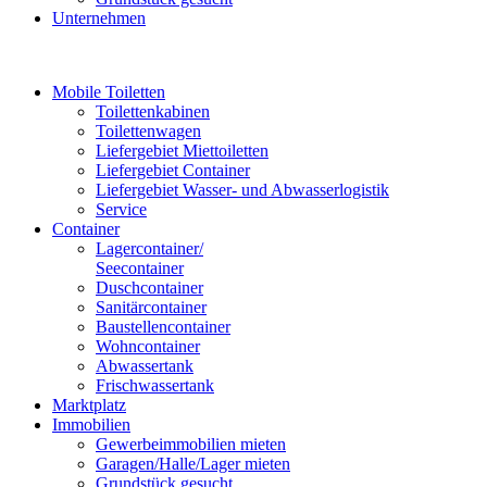
Unternehmen
Mobile Toiletten
Toilettenkabinen
Toilettenwagen
Liefergebiet Miettoiletten
Liefergebiet Container
Liefergebiet Wasser- und Abwasserlogistik
Service
Container
Lagercontainer/
Seecontainer
Duschcontainer
Sanitärcontainer
Baustellencontainer
Wohncontainer
Abwassertank
Frischwassertank
Marktplatz
Immobilien
Gewerbeimmobilien mieten
Garagen/Halle/Lager mieten
Grundstück gesucht