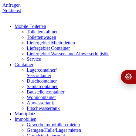
Anfragen
Notdienst
Mobile Toiletten
Toilettenkabinen
Toilettenwagen
Liefergebiet Miettoiletten
Liefergebiet Container
Liefergebiet Wasser- und Abwasserlogistik
Service
Container
Lagercontainer/
Seecontainer
Ange
›
Duschcontainer
Sanitärcontainer
Baustellencontainer
Wohncontainer
Abwassertank
Frischwassertank
Marktplatz
Immobilien
Gewerbeimmobilien mieten
Garagen/Halle/Lager mieten
Grundstück gesucht