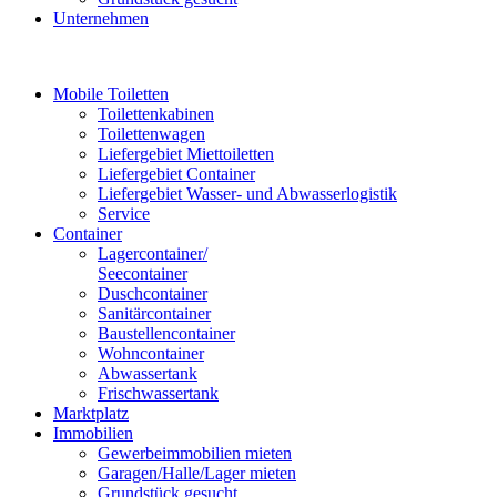
Unternehmen
Mobile Toiletten
Toilettenkabinen
Toilettenwagen
Liefergebiet Miettoiletten
Liefergebiet Container
Liefergebiet Wasser- und Abwasserlogistik
Service
Container
Lagercontainer/
Seecontainer
Duschcontainer
Sanitärcontainer
Baustellencontainer
Wohncontainer
Abwassertank
Frischwassertank
Marktplatz
Immobilien
Gewerbeimmobilien mieten
Garagen/Halle/Lager mieten
Grundstück gesucht