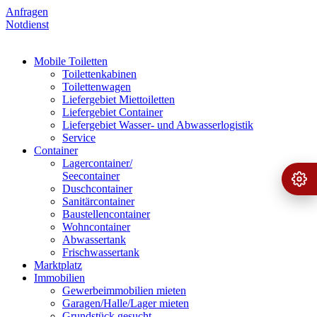
Anfragen
Notdienst
Mobile Toiletten
Toilettenkabinen
Toilettenwagen
Liefergebiet Miettoiletten
Liefergebiet Container
Liefergebiet Wasser- und Abwasserlogistik
Service
Container
Lagercontainer/
Seecontainer
Ange
›
Duschcontainer
Sanitärcontainer
Baustellencontainer
Wohncontainer
Abwassertank
Frischwassertank
Marktplatz
Immobilien
Gewerbeimmobilien mieten
Garagen/Halle/Lager mieten
Grundstück gesucht