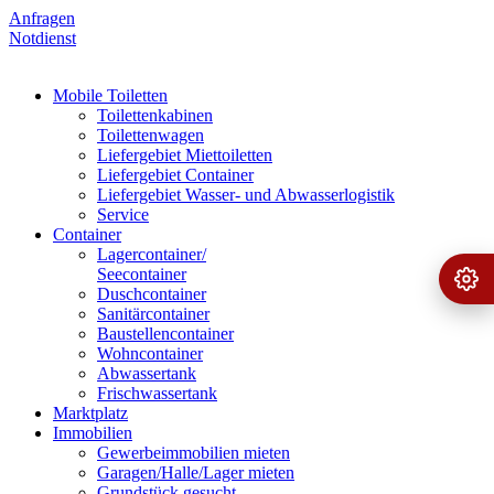
Anfragen
Notdienst
Mobile Toiletten
Toilettenkabinen
Toilettenwagen
Liefergebiet Miettoiletten
Liefergebiet Container
Liefergebiet Wasser- und Abwasserlogistik
Service
Container
Lagercontainer/
Seecontainer
Ange
›
Duschcontainer
Sanitärcontainer
Baustellencontainer
Wohncontainer
Abwassertank
Frischwassertank
Marktplatz
Immobilien
Gewerbeimmobilien mieten
Garagen/Halle/Lager mieten
Grundstück gesucht