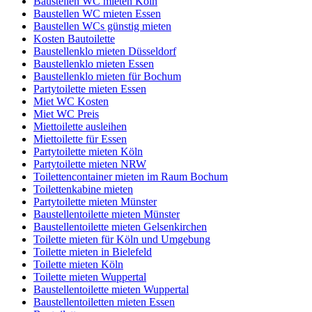
Baustellen WC mieten Köln
Baustellen WC mieten Essen
Baustellen WCs günstig mieten
Kosten Bautoilette
Baustellenklo mieten Düsseldorf
Baustellenklo mieten Essen
Baustellenklo mieten für Bochum
Partytoilette mieten Essen
Miet WC Kosten
Miet WC Preis
Miettoilette ausleihen
Miettoilette für Essen
Partytoilette mieten Köln
Partytoilette mieten NRW
Toilettencontainer mieten im Raum Bochum
Toilettenkabine mieten
Partytoilette mieten Münster
Baustellentoilette mieten Münster
Baustellentoilette mieten Gelsenkirchen
Toilette mieten für Köln und Umgebung
Toilette mieten in Bielefeld
Toilette mieten Köln
Toilette mieten Wuppertal
Baustellentoilette mieten Wuppertal
Baustellentoiletten mieten Essen