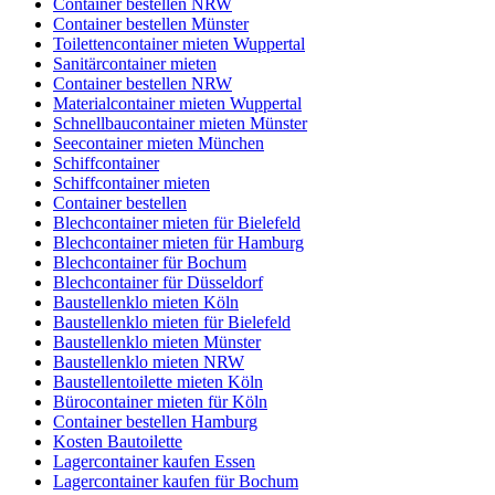
Container bestellen NRW
Container bestellen Münster
Toilettencontainer mieten Wuppertal
Sanitärcontainer mieten
Container bestellen NRW
Materialcontainer mieten Wuppertal
Schnellbaucontainer mieten Münster
Seecontainer mieten München
Schiffcontainer
Schiffcontainer mieten
Container bestellen
Blechcontainer mieten für Bielefeld
Blechcontainer mieten für Hamburg
Blechcontainer für Bochum
Blechcontainer für Düsseldorf
Baustellenklo mieten Köln
Baustellenklo mieten für Bielefeld
Baustellenklo mieten Münster
Baustellenklo mieten NRW
Baustellentoilette mieten Köln
Bürocontainer mieten für Köln
Container bestellen Hamburg
Kosten Bautoilette
Lagercontainer kaufen Essen
Lagercontainer kaufen für Bochum