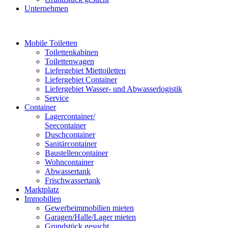
Unternehmen
Mobile Toiletten
Toilettenkabinen
Toilettenwagen
Liefergebiet Miettoiletten
Liefergebiet Container
Liefergebiet Wasser- und Abwasserlogistik
Service
Container
Lagercontainer/
Seecontainer
Duschcontainer
Sanitärcontainer
Baustellencontainer
Wohncontainer
Abwassertank
Frischwassertank
Marktplatz
Immobilien
Gewerbeimmobilien mieten
Garagen/Halle/Lager mieten
Grundstück gesucht