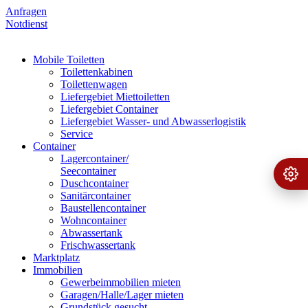
Anfragen
Notdienst
Mobile Toiletten
Toilettenkabinen
Toilettenwagen
Liefergebiet Miettoiletten
Liefergebiet Container
Liefergebiet Wasser- und Abwasserlogistik
Service
Container
Lagercontainer/
Seecontainer
Ange
›
Duschcontainer
Sanitärcontainer
Baustellencontainer
Wohncontainer
Abwassertank
Frischwassertank
Marktplatz
Immobilien
Gewerbeimmobilien mieten
Garagen/Halle/Lager mieten
Grundstück gesucht