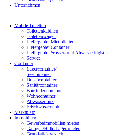
Unternehmen
Mobile Toiletten
Toilettenkabinen
Toilettenwagen
Liefergebiet Miettoiletten
Liefergebiet Container
Liefergebiet Wasser- und Abwasserlogistik
Service
Container
Lagercontainer/
Seecontainer
Duschcontainer
Sanitärcontainer
Baustellencontainer
Wohncontainer
Abwassertank
Frischwassertank
Marktplatz
Immobilien
Gewerbeimmobilien mieten
Garagen/Halle/Lager mieten
Grundstück gesucht