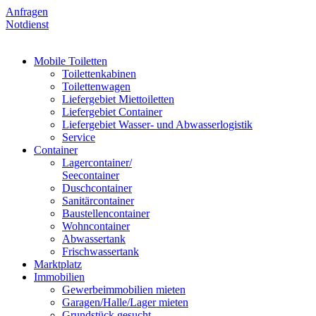
Anfragen
Notdienst
Mobile Toiletten
Toilettenkabinen
Toilettenwagen
Liefergebiet Miettoiletten
Liefergebiet Container
Liefergebiet Wasser- und Abwasserlogistik
Service
Container
Lagercontainer/
Seecontainer
Duschcontainer
Sanitärcontainer
Baustellencontainer
Wohncontainer
Abwassertank
Frischwassertank
Marktplatz
Immobilien
Gewerbeimmobilien mieten
Garagen/Halle/Lager mieten
Grundstück gesucht