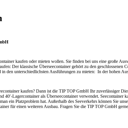
m
GmbH
tainer kaufen oder mieten wollen. Sie finden bei uns eine große Aus
ufen: Der klassische Überseecontainer gehört zu den geschlossenen Co
nd in den unterschiedlichsten Ausführungen zu mieten: In der hohen Au
econtainer kaufen? Dann ist die TIP TOP GmbH Ihr zuverlässiger Diens
d 40′-Lagercontainer als Überseecontainer verwendet. Seecontainer kauf
nn man ein Platzproblem hat. Außerhalb des Seeverkehrs können Sie uns
ner für einen weiteren Ausbau. Fragen Sie die TIP TOP GmbH gerne an,