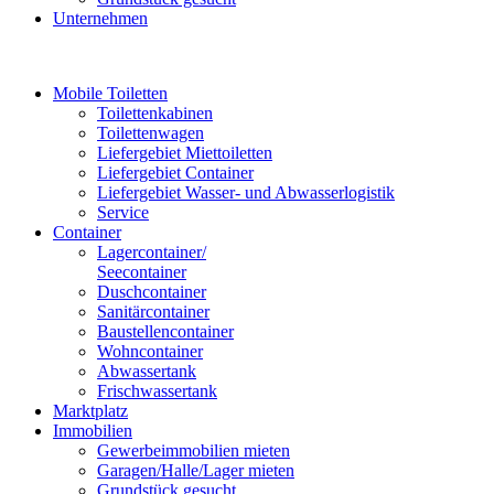
Unternehmen
Mobile Toiletten
Toilettenkabinen
Toilettenwagen
Liefergebiet Miettoiletten
Liefergebiet Container
Liefergebiet Wasser- und Abwasserlogistik
Service
Container
Lagercontainer/
Seecontainer
Duschcontainer
Sanitärcontainer
Baustellencontainer
Wohncontainer
Abwassertank
Frischwassertank
Marktplatz
Immobilien
Gewerbeimmobilien mieten
Garagen/Halle/Lager mieten
Grundstück gesucht