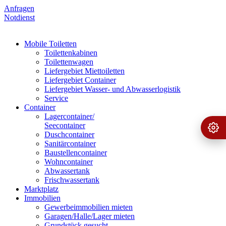
Anfragen
Notdienst
Mobile Toiletten
Toilettenkabinen
Toilettenwagen
Liefergebiet Miettoiletten
Liefergebiet Container
Liefergebiet Wasser- und Abwasserlogistik
Service
Container
Lagercontainer/
Seecontainer
Ange
›
Duschcontainer
Sanitärcontainer
Baustellencontainer
Wohncontainer
Abwassertank
Frischwassertank
Marktplatz
Immobilien
Gewerbeimmobilien mieten
Garagen/Halle/Lager mieten
Grundstück gesucht