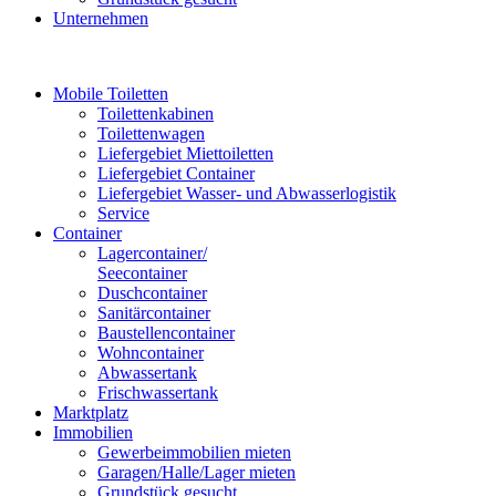
Unternehmen
Mobile Toiletten
Toilettenkabinen
Toilettenwagen
Liefergebiet Miettoiletten
Liefergebiet Container
Liefergebiet Wasser- und Abwasserlogistik
Service
Container
Lagercontainer/
Seecontainer
Duschcontainer
Sanitärcontainer
Baustellencontainer
Wohncontainer
Abwassertank
Frischwassertank
Marktplatz
Immobilien
Gewerbeimmobilien mieten
Garagen/Halle/Lager mieten
Grundstück gesucht