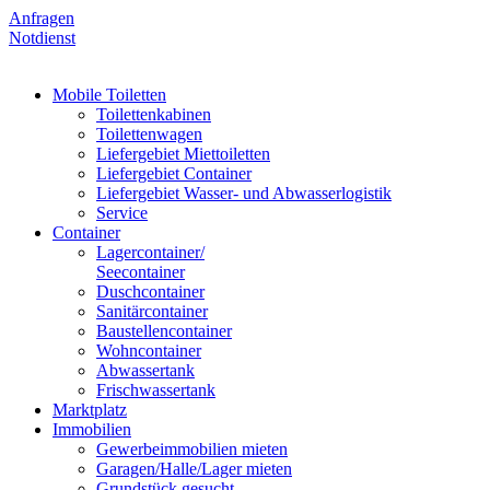
Anfragen
Notdienst
Mobile Toiletten
Toilettenkabinen
Toilettenwagen
Liefergebiet Miettoiletten
Liefergebiet Container
Liefergebiet Wasser- und Abwasserlogistik
Service
Container
Lagercontainer/
Seecontainer
Duschcontainer
Sanitärcontainer
Baustellencontainer
Wohncontainer
Abwassertank
Frischwassertank
Marktplatz
Immobilien
Gewerbeimmobilien mieten
Garagen/Halle/Lager mieten
Grundstück gesucht