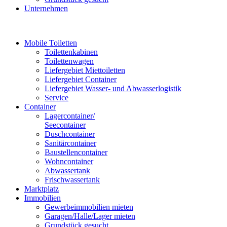
Unternehmen
Mobile Toiletten
Toilettenkabinen
Toilettenwagen
Liefergebiet Miettoiletten
Liefergebiet Container
Liefergebiet Wasser- und Abwasserlogistik
Service
Container
Lagercontainer/
Seecontainer
Duschcontainer
Sanitärcontainer
Baustellencontainer
Wohncontainer
Abwassertank
Frischwassertank
Marktplatz
Immobilien
Gewerbeimmobilien mieten
Garagen/Halle/Lager mieten
Grundstück gesucht