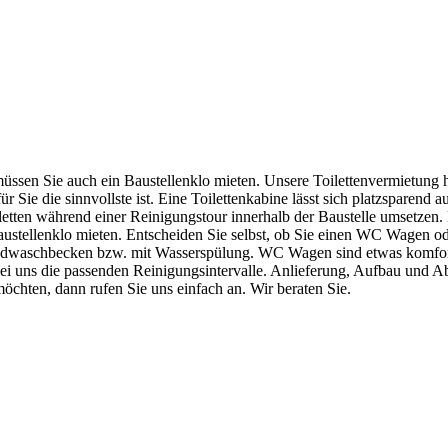
müssen Sie auch ein Baustellenklo mieten. Unsere Toilettenvermietung
Sie die sinnvollste ist. Eine Toilettenkabine lässt sich platzsparend 
iletten während einer Reinigungstour innerhalb der Baustelle umsetzen.
 Baustellenklo mieten. Entscheiden Sie selbst, ob Sie einen WC Wagen od
andwaschbecken bzw. mit Wasserspülung. WC Wagen sind etwas komfort
bei uns die passenden Reinigungsintervalle. Anlieferung, Aufbau und A
möchten, dann rufen Sie uns einfach an. Wir beraten Sie.