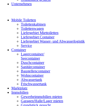
Unternehmen
Mobile Toiletten
Toilettenkabinen
Toilettenwagen
Liefergebiet Miettoiletten
Liefergebiet Container
Liefergebiet Wasser- und Abwasserlogistik
Service
Container
Lagercontainer/
Seecontainer
Duschcontainer
Sanitärcontainer
Baustellencontainer
Wohncontainer
Abwassertank
Frischwassertank
Marktplatz
Immobilien
Gewerbeimmobilien mieten
Garagen/Halle/Lager mieten
Grundstück gesucht