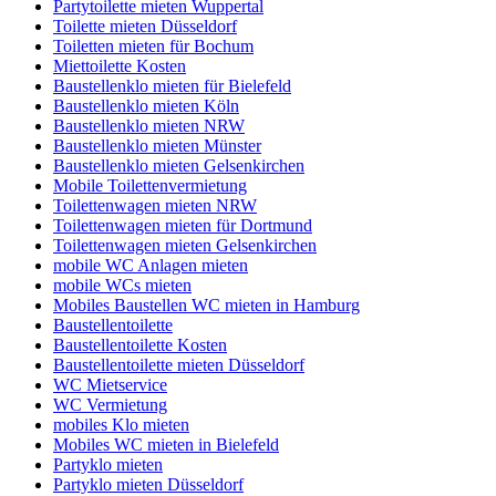
Partytoilette mieten Wuppertal
Toilette mieten Düsseldorf
Toiletten mieten für Bochum
Miettoilette Kosten
Baustellenklo mieten für Bielefeld
Baustellenklo mieten Köln
Baustellenklo mieten NRW
Baustellenklo mieten Münster
Baustellenklo mieten Gelsenkirchen
Mobile Toilettenvermietung
Toilettenwagen mieten NRW
Toilettenwagen mieten für Dortmund
Toilettenwagen mieten Gelsenkirchen
mobile WC Anlagen mieten
mobile WCs mieten
Mobiles Baustellen WC mieten in Hamburg
Baustellentoilette
Baustellentoilette Kosten
Baustellentoilette mieten Düsseldorf
WC Mietservice
WC Vermietung
mobiles Klo mieten
Mobiles WC mieten in Bielefeld
Partyklo mieten
Partyklo mieten Düsseldorf