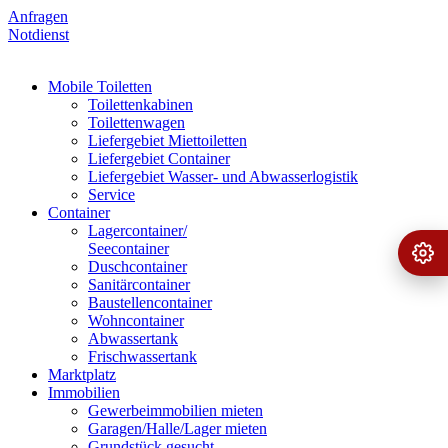
Anfragen
Notdienst
Mobile Toiletten
Toilettenkabinen
Toilettenwagen
Liefergebiet Miettoiletten
Liefergebiet Container
Liefergebiet Wasser- und Abwasserlogistik
Service
Container
Lagercontainer/
Seecontainer
Ange
›
Duschcontainer
Sanitärcontainer
Baustellencontainer
Wohncontainer
Abwassertank
Frischwassertank
Marktplatz
Immobilien
Gewerbeimmobilien mieten
Garagen/Halle/Lager mieten
Grundstück gesucht