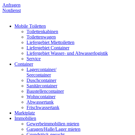
Anfragen
Notdienst
Mobile Toiletten
Toilettenkabinen
Toilettenwagen
Liefergebiet Miettoiletten
Liefergebiet Container
Liefergebiet Wasser- und Abwasserlogistik
Service
Container
Lagercontainer/
Seecontainer
Duschcontainer
Sanitärcontainer
Baustellencontainer
Wohncontainer
Abwassertank
Frischwassertank
Marktplatz
Immobilien
Gewerbeimmobilien mieten
Garagen/Halle/Lager mieten
Grundstück gesucht