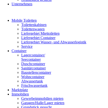
Unternehmen
Mobile Toiletten
Toilettenkabinen
Toilettenwagen
Liefergebiet Miettoiletten
Liefergebiet Container
Liefergebiet Wasser- und Abwasserlogistik
Service
Container
Lagercontainer/
Seecontainer
Duschcontainer
Sanitärcontainer
Baustellencontainer
Wohncontainer
Abwassertank
Frischwassertank
Marktplatz
Immobilien
Gewerbeimmobilien mieten
Garagen/Halle/Lager mieten
Grundstück gesucht