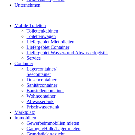
Unternehmen
Mobile Toiletten
Toilettenkabinen
Toilettenwagen
Liefergebiet Miettoiletten
Liefergebiet Container
Liefergebiet Wasser- und Abwasserlogistik
Service
Container
Lagercontainer/
Seecontainer
Duschcontainer
Sanitärcontainer
Baustellencontainer
Wohncontainer
Abwassertank
Frischwassertank
Marktplatz
Immobilien
Gewerbeimmobilien mieten
Garagen/Halle/Lager mieten
Grundstück gesucht