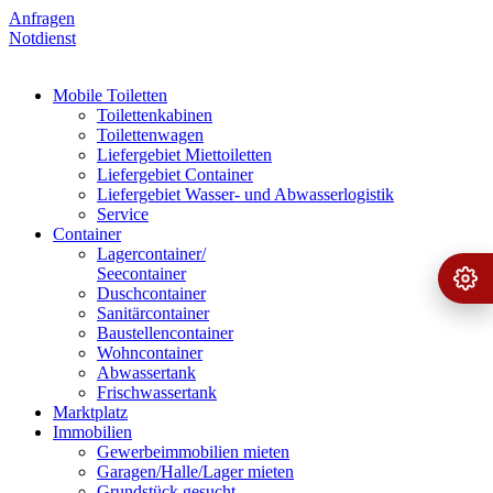
Anfragen
Notdienst
Mobile Toiletten
Toilettenkabinen
Toilettenwagen
Liefergebiet Miettoiletten
Liefergebiet Container
Liefergebiet Wasser- und Abwasserlogistik
Service
Container
Lagercontainer/
Seecontainer
Ange
›
Duschcontainer
Sanitärcontainer
Baustellencontainer
Wohncontainer
Abwassertank
Frischwassertank
Marktplatz
Immobilien
Gewerbeimmobilien mieten
Garagen/Halle/Lager mieten
Grundstück gesucht