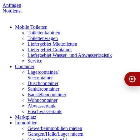
Anfragen
Notdienst
Mobile Toiletten
Toilettenkabinen
Toilettenwagen
Liefergebiet Miettoiletten
Liefergebiet Container
Liefergebiet Wasser- und Abwasserlogistik
Service
Container
Lagercontainer/
Seecontainer
Ange
›
Duschcontainer
Sanitärcontainer
Baustellencontainer
Wohncontainer
Abwassertank
Frischwassertank
Marktplatz
Immobilien
Gewerbeimmobilien mieten
Garagen/Halle/Lager mieten
Grundstück gesucht