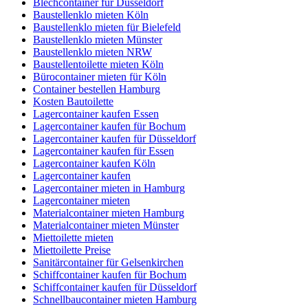
Blechcontainer für Düsseldorf
Baustellenklo mieten Köln
Baustellenklo mieten für Bielefeld
Baustellenklo mieten Münster
Baustellenklo mieten NRW
Baustellentoilette mieten Köln
Bürocontainer mieten für Köln
Container bestellen Hamburg
Kosten Bautoilette
Lagercontainer kaufen Essen
Lagercontainer kaufen für Bochum
Lagercontainer kaufen für Düsseldorf
Lagercontainer kaufen für Essen
Lagercontainer kaufen Köln
Lagercontainer kaufen
Lagercontainer mieten in Hamburg
Lagercontainer mieten
Materialcontainer mieten Hamburg
Materialcontainer mieten Münster
Miettoilette mieten
Miettoilette Preise
Sanitärcontainer für Gelsenkirchen
Schiffcontainer kaufen für Bochum
Schiffcontainer kaufen für Düsseldorf
Schnellbaucontainer mieten Hamburg