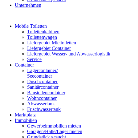
Unternehmen
Mobile Toiletten
Toilettenkabinen
Toilettenwagen
Liefergebiet Miettoiletten
Liefergebiet Container
Liefergebiet Wasser- und Abwasserlogistik
Service
Container
Lagercontainer/
Seecontainer
Duschcontainer
Sanitärcontainer
Baustellencontainer
Wohncontainer
Abwassertank
Frischwassertank
Marktplatz
Immobilien
Gewerbeimmobilien mieten
Garagen/Halle/Lager mieten
Grundstück gesucht