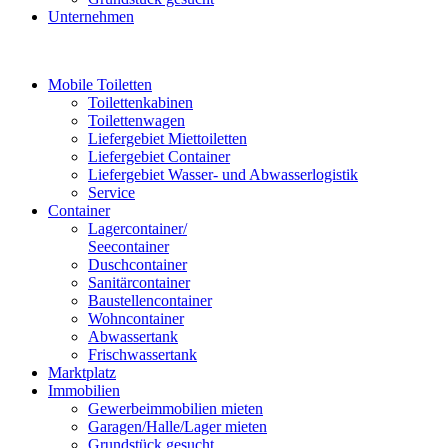
Unternehmen
Mobile Toiletten
Toilettenkabinen
Toilettenwagen
Liefergebiet Miettoiletten
Liefergebiet Container
Liefergebiet Wasser- und Abwasserlogistik
Service
Container
Lagercontainer/
Seecontainer
Duschcontainer
Sanitärcontainer
Baustellencontainer
Wohncontainer
Abwassertank
Frischwassertank
Marktplatz
Immobilien
Gewerbeimmobilien mieten
Garagen/Halle/Lager mieten
Grundstück gesucht