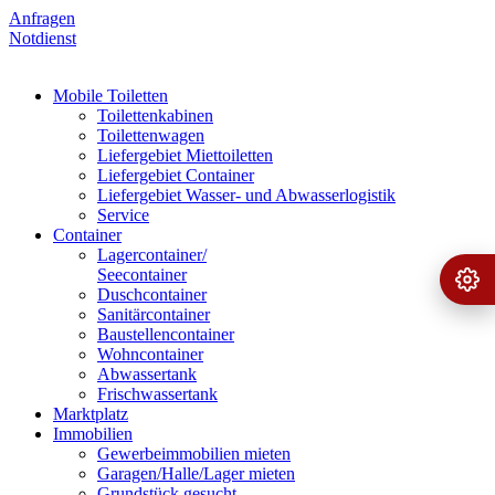
Anfragen
Notdienst
Mobile Toiletten
Toilettenkabinen
Toilettenwagen
Liefergebiet Miettoiletten
Liefergebiet Container
Liefergebiet Wasser- und Abwasserlogistik
Service
Container
Lagercontainer/
Seecontainer
Ange
›
Duschcontainer
Sanitärcontainer
Baustellencontainer
Wohncontainer
Abwassertank
Frischwassertank
Marktplatz
Immobilien
Gewerbeimmobilien mieten
Garagen/Halle/Lager mieten
Grundstück gesucht