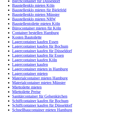
Blechcontainer für Düsseldorf
Baustellenklo mieten Köln
Baustellenklo mieten für Bielefeld
Baustellenklo mieten Münster
Baustellenklo mieten NRW
Baustellentoilette mieten Köln
Bürocontainer mieten für Köln
Container bestellen Hamburg
Kosten Bautoilette
Lagercontainer kaufen Essen
Lagercontainer kaufen für Bochum
Lagercontainer kaufen für Düsseldorf
Lagercontainer kaufen für Essen
Lagercontainer kaufen Köln
Lagercontainer kaufen
Lagercontainer mieten in Hamburg
Lagercontainer mieten
Materialcontainer mieten Hamburg
Materialcontainer mieten Münster
Miettoilette mieten
Miettoilette Preise
Sanitärcontainer für Gelsenkirchen
Schiffcontainer kaufen für Bochum
Schiffcontainer kaufen für Düsseldorf
Schnellbaucontainer mieten Hamburg