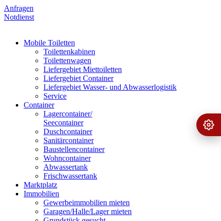
Anfragen
Notdienst
Mobile Toiletten
Toilettenkabinen
Toilettenwagen
Liefergebiet Miettoiletten
Liefergebiet Container
Liefergebiet Wasser- und Abwasserlogistik
Service
Container
Lagercontainer/
Seecontainer
Ange
›
Duschcontainer
Sanitärcontainer
Baustellencontainer
Wohncontainer
Abwassertank
Frischwassertank
Marktplatz
Immobilien
Gewerbeimmobilien mieten
Garagen/Halle/Lager mieten
Grundstück gesucht