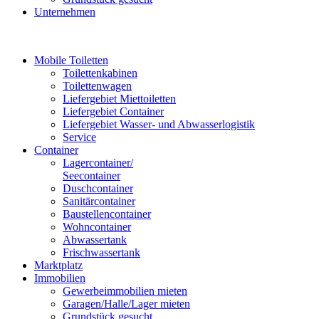
Unternehmen
Mobile Toiletten
Toilettenkabinen
Toilettenwagen
Liefergebiet Miettoiletten
Liefergebiet Container
Liefergebiet Wasser- und Abwasserlogistik
Service
Container
Lagercontainer/
Seecontainer
Duschcontainer
Sanitärcontainer
Baustellencontainer
Wohncontainer
Abwassertank
Frischwassertank
Marktplatz
Immobilien
Gewerbeimmobilien mieten
Garagen/Halle/Lager mieten
Grundstück gesucht