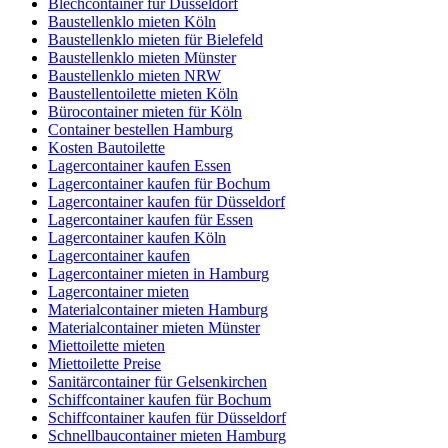
Blechcontainer für Düsseldorf
Baustellenklo mieten Köln
Baustellenklo mieten für Bielefeld
Baustellenklo mieten Münster
Baustellenklo mieten NRW
Baustellentoilette mieten Köln
Bürocontainer mieten für Köln
Container bestellen Hamburg
Kosten Bautoilette
Lagercontainer kaufen Essen
Lagercontainer kaufen für Bochum
Lagercontainer kaufen für Düsseldorf
Lagercontainer kaufen für Essen
Lagercontainer kaufen Köln
Lagercontainer kaufen
Lagercontainer mieten in Hamburg
Lagercontainer mieten
Materialcontainer mieten Hamburg
Materialcontainer mieten Münster
Miettoilette mieten
Miettoilette Preise
Sanitärcontainer für Gelsenkirchen
Schiffcontainer kaufen für Bochum
Schiffcontainer kaufen für Düsseldorf
Schnellbaucontainer mieten Hamburg