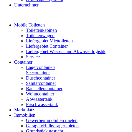
Unternehmen
Mobile Toiletten
Toilettenkabinen
Toilettenwagen
Liefergebiet Miettoiletten
Liefergebiet Container
Liefergebiet Wasser- und Abwasserlogistik
Service
Container
Lagercontainer/
Seecontainer
Duschcontainer
Sanitärcontainer
Baustellencontainer
Wohncontainer
Abwassertank
Frischwassertank
Marktplatz
Immobilien
Gewerbeimmobilien mieten
Garagen/Halle/Lager mieten
Grundstück gesucht