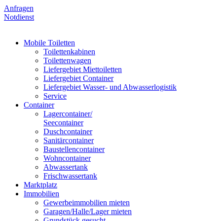
Anfragen
Notdienst
Mobile Toiletten
Toilettenkabinen
Toilettenwagen
Liefergebiet Miettoiletten
Liefergebiet Container
Liefergebiet Wasser- und Abwasserlogistik
Service
Container
Lagercontainer/
Seecontainer
Duschcontainer
Sanitärcontainer
Baustellencontainer
Wohncontainer
Abwassertank
Frischwassertank
Marktplatz
Immobilien
Gewerbeimmobilien mieten
Garagen/Halle/Lager mieten
Grundstück gesucht