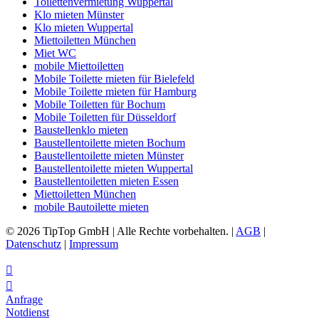
Toilettenvermietung Wuppertal
Klo mieten Münster
Klo mieten Wuppertal
Miettoiletten München
Miet WC
mobile Miettoiletten
Mobile Toilette mieten für Bielefeld
Mobile Toilette mieten für Hamburg
Mobile Toiletten für Bochum
Mobile Toiletten für Düsseldorf
Baustellenklo mieten
Baustellentoilette mieten Bochum
Baustellentoilette mieten Münster
Baustellentoilette mieten Wuppertal
Baustellentoiletten mieten Essen
Miettoiletten München
mobile Bautoilette mieten
© 2026 TipTop GmbH | Alle Rechte vorbehalten. |
AGB
|
Datenschutz
|
Impressum


Anfrage
Notdienst