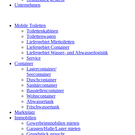
Unternehmen
Mobile Toiletten
Toilettenkabinen
Toilettenwagen
Liefergebiet Miettoiletten
Liefergebiet Container
Liefergebiet Wasser- und Abwasserlogistik
Service
Container
Lagercontainer/
Seecontainer
Duschcontainer
Sanitärcontainer
Baustellencontainer
Wohncontainer
Abwassertank
Frischwassertank
Marktplatz
Immobilien
Gewerbeimmobilien mieten
Garagen/Halle/Lager mieten
Grundstück gesucht