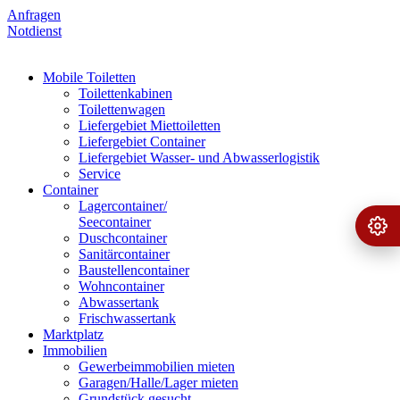
Anfragen
Notdienst
Mobile Toiletten
Toilettenkabinen
Toilettenwagen
Liefergebiet Miettoiletten
Liefergebiet Container
Liefergebiet Wasser- und Abwasserlogistik
Service
Container
Lagercontainer/
Seecontainer
Ange
›
Duschcontainer
Sanitärcontainer
Baustellencontainer
Wohncontainer
Abwassertank
Frischwassertank
Marktplatz
Immobilien
Gewerbeimmobilien mieten
Garagen/Halle/Lager mieten
Grundstück gesucht