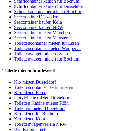
Schiffcontainer kaufen für Bochum
Schiffcontainer kaufen für Düsseldorf
Schnellbaucontainer mieten Hamburg
Seecontainer Düsseldorf
Seecontainer kaufen Köln
Seecontainer kaufen NRW
Seecontainer mieten München
Seecontainer mieten Münster
Toilettencontainer mieten für Essen
Toilettencontainer mieten Wuppertal
Toilettenwagen mieten Essen
Toilettenwagen mieten für Bochum
Toilette mieten bundesweit
Klo mieten Düsseldorf
Toilettencontainer Berlin mieten
Klo mieten Essen
Partytoilette mieten Düsseldorf
Toiletten Kabine mieten Köln
Toiletten mieten Düsseldorf
Klo mieten für Bochum
Klo mieten Köln
Toilettenwagenverleih NRW
WC Kabine mieten