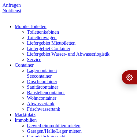
Anfragen
Notdienst
Mobile Toiletten
Toilettenkabinen
Toilettenwagen
Liefergebiet Miettoiletten
Liefergebiet Container
Liefergebiet Wasser- und Abwasserlogistik
Service
Container
Lagercontainer/
Seecontainer
Ange
›
Duschcontainer
Sanitärcontainer
Baustellencontainer
Wohncontainer
Abwassertank
Frischwassertank
Marktplatz
Immobilien
Gewerbeimmobilien mieten
Garagen/Halle/Lager mieten
Grundstück gesucht