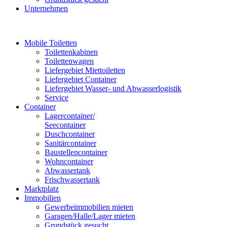
Unternehmen
Mobile Toiletten
Toilettenkabinen
Toilettenwagen
Liefergebiet Miettoiletten
Liefergebiet Container
Liefergebiet Wasser- und Abwasserlogistik
Service
Container
Lagercontainer/
Seecontainer
Duschcontainer
Sanitärcontainer
Baustellencontainer
Wohncontainer
Abwassertank
Frischwassertank
Marktplatz
Immobilien
Gewerbeimmobilien mieten
Garagen/Halle/Lager mieten
Grundstück gesucht