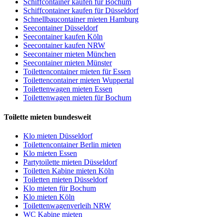
Schiffcontainer kaufen für Bochum
Schiffcontainer kaufen für Düsseldorf
Schnellbaucontainer mieten Hamburg
Seecontainer Düsseldorf
Seecontainer kaufen Köln
Seecontainer kaufen NRW
Seecontainer mieten München
Seecontainer mieten Münster
Toilettencontainer mieten für Essen
Toilettencontainer mieten Wuppertal
Toilettenwagen mieten Essen
Toilettenwagen mieten für Bochum
Toilette mieten bundesweit
Klo mieten Düsseldorf
Toilettencontainer Berlin mieten
Klo mieten Essen
Partytoilette mieten Düsseldorf
Toiletten Kabine mieten Köln
Toiletten mieten Düsseldorf
Klo mieten für Bochum
Klo mieten Köln
Toilettenwagenverleih NRW
WC Kabine mieten