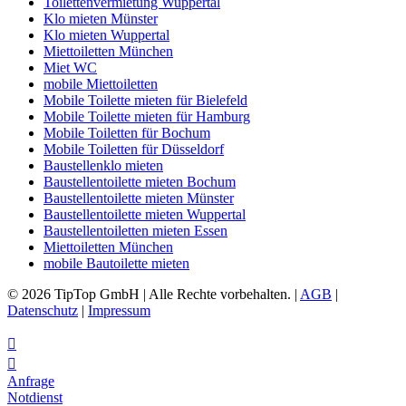
Toilettenvermietung Wuppertal
Klo mieten Münster
Klo mieten Wuppertal
Miettoiletten München
Miet WC
mobile Miettoiletten
Mobile Toilette mieten für Bielefeld
Mobile Toilette mieten für Hamburg
Mobile Toiletten für Bochum
Mobile Toiletten für Düsseldorf
Baustellenklo mieten
Baustellentoilette mieten Bochum
Baustellentoilette mieten Münster
Baustellentoilette mieten Wuppertal
Baustellentoiletten mieten Essen
Miettoiletten München
mobile Bautoilette mieten
© 2026 TipTop GmbH | Alle Rechte vorbehalten. |
AGB
|
Datenschutz
|
Impressum


Anfrage
Notdienst