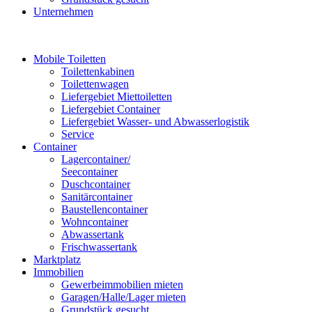
Unternehmen
Mobile Toiletten
Toilettenkabinen
Toilettenwagen
Liefergebiet Miettoiletten
Liefergebiet Container
Liefergebiet Wasser- und Abwasserlogistik
Service
Container
Lagercontainer/
Seecontainer
Duschcontainer
Sanitärcontainer
Baustellencontainer
Wohncontainer
Abwassertank
Frischwassertank
Marktplatz
Immobilien
Gewerbeimmobilien mieten
Garagen/Halle/Lager mieten
Grundstück gesucht