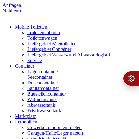
Anfragen
Notdienst
Mobile Toiletten
Toilettenkabinen
Toilettenwagen
Liefergebiet Miettoiletten
Liefergebiet Container
Liefergebiet Wasser- und Abwasserlogistik
Service
Container
Lagercontainer/
Seecontainer
Ange
›
Duschcontainer
Sanitärcontainer
Baustellencontainer
Wohncontainer
Abwassertank
Frischwassertank
Marktplatz
Immobilien
Gewerbeimmobilien mieten
Garagen/Halle/Lager mieten
Grundstück gesucht