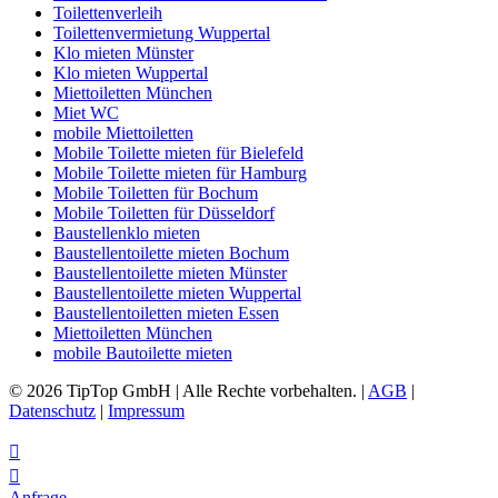
Toilettenverleih
Toilettenvermietung Wuppertal
Klo mieten Münster
Klo mieten Wuppertal
Miettoiletten München
Miet WC
mobile Miettoiletten
Mobile Toilette mieten für Bielefeld
Mobile Toilette mieten für Hamburg
Mobile Toiletten für Bochum
Mobile Toiletten für Düsseldorf
Baustellenklo mieten
Baustellentoilette mieten Bochum
Baustellentoilette mieten Münster
Baustellentoilette mieten Wuppertal
Baustellentoiletten mieten Essen
Miettoiletten München
mobile Bautoilette mieten
© 2026 TipTop GmbH | Alle Rechte vorbehalten. |
AGB
|
Datenschutz
|
Impressum


Anfrage