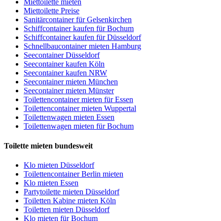
Miettoilette mieten
Miettoilette Preise
Sanitärcontainer für Gelsenkirchen
Schiffcontainer kaufen für Bochum
Schiffcontainer kaufen für Düsseldorf
Schnellbaucontainer mieten Hamburg
Seecontainer Düsseldorf
Seecontainer kaufen Köln
Seecontainer kaufen NRW
Seecontainer mieten München
Seecontainer mieten Münster
Toilettencontainer mieten für Essen
Toilettencontainer mieten Wuppertal
Toilettenwagen mieten Essen
Toilettenwagen mieten für Bochum
Toilette mieten bundesweit
Klo mieten Düsseldorf
Toilettencontainer Berlin mieten
Klo mieten Essen
Partytoilette mieten Düsseldorf
Toiletten Kabine mieten Köln
Toiletten mieten Düsseldorf
Klo mieten für Bochum