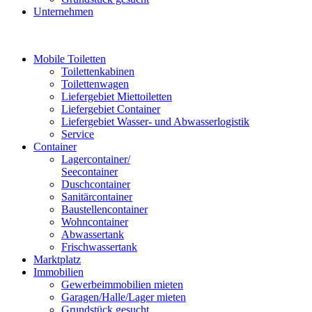
Unternehmen
Mobile Toiletten
Toilettenkabinen
Toilettenwagen
Liefergebiet Miettoiletten
Liefergebiet Container
Liefergebiet Wasser- und Abwasserlogistik
Service
Container
Lagercontainer/
Seecontainer
Duschcontainer
Sanitärcontainer
Baustellencontainer
Wohncontainer
Abwassertank
Frischwassertank
Marktplatz
Immobilien
Gewerbeimmobilien mieten
Garagen/Halle/Lager mieten
Grundstück gesucht