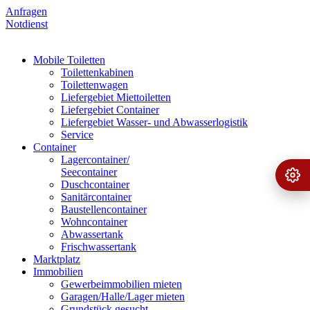
Anfragen
Notdienst
Mobile Toiletten
Toilettenkabinen
Toilettenwagen
Liefergebiet Miettoiletten
Liefergebiet Container
Liefergebiet Wasser- und Abwasserlogistik
Service
Container
Lagercontainer/
Seecontainer
Ange
›
Duschcontainer
Sanitärcontainer
Baustellencontainer
Wohncontainer
Abwassertank
Frischwassertank
Marktplatz
Immobilien
Gewerbeimmobilien mieten
Garagen/Halle/Lager mieten
Grundstück gesucht