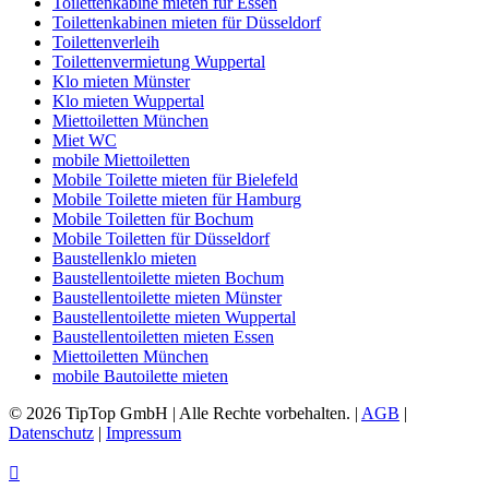
Toilettenkabine mieten für Essen
Toilettenkabinen mieten für Düsseldorf
Toilettenverleih
Toilettenvermietung Wuppertal
Klo mieten Münster
Klo mieten Wuppertal
Miettoiletten München
Miet WC
mobile Miettoiletten
Mobile Toilette mieten für Bielefeld
Mobile Toilette mieten für Hamburg
Mobile Toiletten für Bochum
Mobile Toiletten für Düsseldorf
Baustellenklo mieten
Baustellentoilette mieten Bochum
Baustellentoilette mieten Münster
Baustellentoilette mieten Wuppertal
Baustellentoiletten mieten Essen
Miettoiletten München
mobile Bautoilette mieten
© 2026 TipTop GmbH | Alle Rechte vorbehalten. |
AGB
|
Datenschutz
|
Impressum
