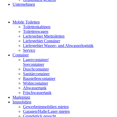
Unternehmen
Mobile Toiletten
Toilettenkabinen
Toilettenwagen
Liefergebiet Miettoiletten
Liefergebiet Container
Liefergebiet Wasser- und Abwasserlogistik
Service
Container
Lagercontainer/
Seecontainer
Duschcontainer
Sanitärcontainer
Baustellencontainer
Wohncontainer
Abwassertank
Frischwassertank
Marktplatz
Immobilien
Gewerbeimmobilien mieten
Garagen/Halle/Lager mieten
Grundstück gesucht