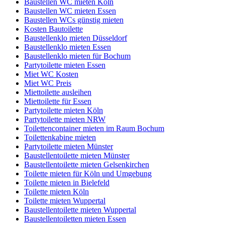
Baustellen WC mieten Köln
Baustellen WC mieten Essen
Baustellen WCs günstig mieten
Kosten Bautoilette
Baustellenklo mieten Düsseldorf
Baustellenklo mieten Essen
Baustellenklo mieten für Bochum
Partytoilette mieten Essen
Miet WC Kosten
Miet WC Preis
Miettoilette ausleihen
Miettoilette für Essen
Partytoilette mieten Köln
Partytoilette mieten NRW
Toilettencontainer mieten im Raum Bochum
Toilettenkabine mieten
Partytoilette mieten Münster
Baustellentoilette mieten Münster
Baustellentoilette mieten Gelsenkirchen
Toilette mieten für Köln und Umgebung
Toilette mieten in Bielefeld
Toilette mieten Köln
Toilette mieten Wuppertal
Baustellentoilette mieten Wuppertal
Baustellentoiletten mieten Essen