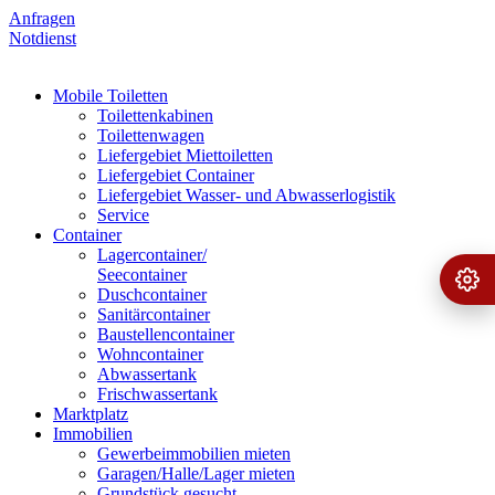
Anfragen
Notdienst
Mobile Toiletten
Toilettenkabinen
Toilettenwagen
Liefergebiet Miettoiletten
Liefergebiet Container
Liefergebiet Wasser- und Abwasserlogistik
Service
Container
Lagercontainer/
Seecontainer
Ange
›
Duschcontainer
Sanitärcontainer
Baustellencontainer
Wohncontainer
Abwassertank
Frischwassertank
Marktplatz
Immobilien
Gewerbeimmobilien mieten
Garagen/Halle/Lager mieten
Grundstück gesucht