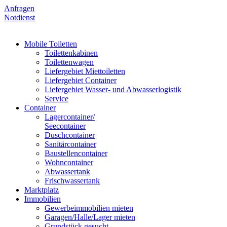
Anfragen
Notdienst
Mobile Toiletten
Toilettenkabinen
Toilettenwagen
Liefergebiet Miettoiletten
Liefergebiet Container
Liefergebiet Wasser- und Abwasserlogistik
Service
Container
Lagercontainer/
Seecontainer
Duschcontainer
Sanitärcontainer
Baustellencontainer
Wohncontainer
Abwassertank
Frischwassertank
Marktplatz
Immobilien
Gewerbeimmobilien mieten
Garagen/Halle/Lager mieten
Grundstück gesucht