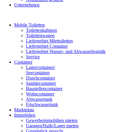
Unternehmen
Mobile Toiletten
Toilettenkabinen
Toilettenwagen
Liefergebiet Miettoiletten
Liefergebiet Container
Liefergebiet Wasser- und Abwasserlogistik
Service
Container
Lagercontainer/
Seecontainer
Duschcontainer
Sanitärcontainer
Baustellencontainer
Wohncontainer
Abwassertank
Frischwassertank
Marktplatz
Immobilien
Gewerbeimmobilien mieten
Garagen/Halle/Lager mieten
Grundstück gesucht