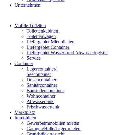
Unternehmen
Mobile Toiletten
Toilettenkabinen
Toilettenwagen
Liefergebiet Miettoiletten
Liefergebiet Container
Liefergebiet Wasser- und Abwasserlogistik
Service
Container
Lagercontainer/
Seecontainer
Duschcontainer
Sanitärcontainer
Baustellencontainer
Wohncontainer
Abwassertank
Frischwassertank
Marktplatz
Immobilien
Gewerbeimmobilien mieten
Garagen/Halle/Lager mieten
Grundstück gesucht