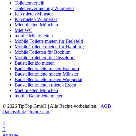
Toilettenverleih
Toilettenvermietung Wuppertal
Klo mieten Münster
Klo mieten Wuppertal
Miettoiletten München
Miet WC
mobile Miettoiletten
Mobile Toilette mieten für Bielefeld
Mobile Toilette mieten für Hamburg
Mobile Toiletten für Bochum
Mobile Toiletten für Düsseldorf
Baustellenklo mieten
Baustellentoilette mieten Bochum
Baustellentoilette mieten Münster
Baustellentoilette mieten Wuppertal
Baustellentoiletten mieten Essen
Miettoiletten München
mobile Bautoilette mieten
© 2026 TipTop GmbH | Alle Rechte vorbehalten. |
AGB
|
Datenschutz
|
Impressum


Anfrage