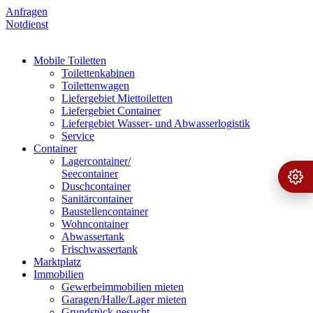
Anfragen
Notdienst
Mobile Toiletten
Toilettenkabinen
Toilettenwagen
Liefergebiet Miettoiletten
Liefergebiet Container
Liefergebiet Wasser- und Abwasserlogistik
Service
Container
Lagercontainer/
Seecontainer
Ange
›
Duschcontainer
Sanitärcontainer
Baustellencontainer
Wohncontainer
Abwassertank
Frischwassertank
Marktplatz
Immobilien
Gewerbeimmobilien mieten
Garagen/Halle/Lager mieten
Grundstück gesucht