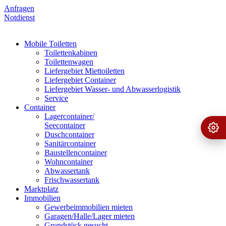
Anfragen
Notdienst
Mobile Toiletten
Toilettenkabinen
Toilettenwagen
Liefergebiet Miettoiletten
Liefergebiet Container
Liefergebiet Wasser- und Abwasserlogistik
Service
Container
Lagercontainer/
Seecontainer
Ange
›
Duschcontainer
Sanitärcontainer
Baustellencontainer
Wohncontainer
Abwassertank
Frischwassertank
Marktplatz
Immobilien
Gewerbeimmobilien mieten
Garagen/Halle/Lager mieten
Grundstück gesucht