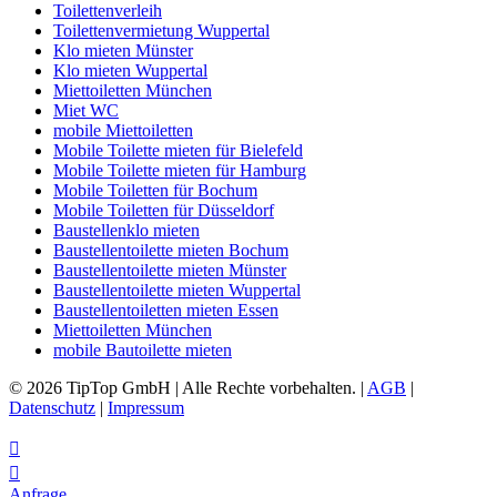
Toilettenverleih
Toilettenvermietung Wuppertal
Klo mieten Münster
Klo mieten Wuppertal
Miettoiletten München
Miet WC
mobile Miettoiletten
Mobile Toilette mieten für Bielefeld
Mobile Toilette mieten für Hamburg
Mobile Toiletten für Bochum
Mobile Toiletten für Düsseldorf
Baustellenklo mieten
Baustellentoilette mieten Bochum
Baustellentoilette mieten Münster
Baustellentoilette mieten Wuppertal
Baustellentoiletten mieten Essen
Miettoiletten München
mobile Bautoilette mieten
© 2026 TipTop GmbH | Alle Rechte vorbehalten. |
AGB
|
Datenschutz
|
Impressum


Anfrage