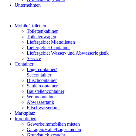
Unternehmen
Mobile Toiletten
Toilettenkabinen
Toilettenwagen
Liefergebiet Miettoiletten
Liefergebiet Container
Liefergebiet Wasser- und Abwasserlogistik
Service
Container
Lagercontainer/
Seecontainer
Duschcontainer
Sanitärcontainer
Baustellencontainer
Wohncontainer
Abwassertank
Frischwassertank
Marktplatz
Immobilien
Gewerbeimmobilien mieten
Garagen/Halle/Lager mieten
Grundstück gesucht