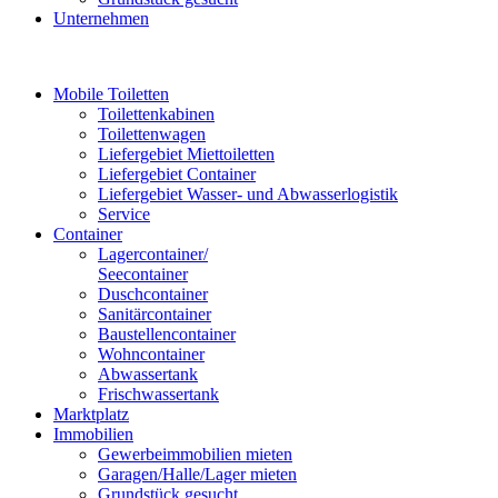
Unternehmen
Mobile Toiletten
Toilettenkabinen
Toilettenwagen
Liefergebiet Miettoiletten
Liefergebiet Container
Liefergebiet Wasser- und Abwasserlogistik
Service
Container
Lagercontainer/
Seecontainer
Duschcontainer
Sanitärcontainer
Baustellencontainer
Wohncontainer
Abwassertank
Frischwassertank
Marktplatz
Immobilien
Gewerbeimmobilien mieten
Garagen/Halle/Lager mieten
Grundstück gesucht