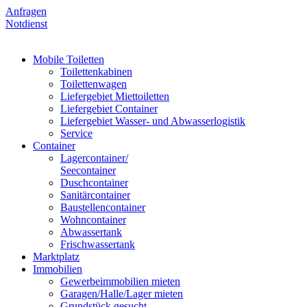
Anfragen
Notdienst
Mobile Toiletten
Toilettenkabinen
Toilettenwagen
Liefergebiet Miettoiletten
Liefergebiet Container
Liefergebiet Wasser- und Abwasserlogistik
Service
Container
Lagercontainer/
Seecontainer
Duschcontainer
Sanitärcontainer
Baustellencontainer
Wohncontainer
Abwassertank
Frischwassertank
Marktplatz
Immobilien
Gewerbeimmobilien mieten
Garagen/Halle/Lager mieten
Grundstück gesucht