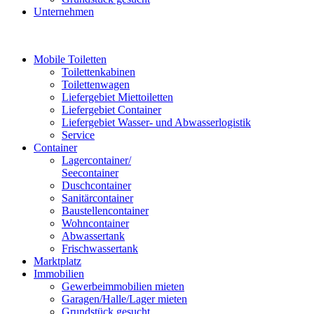
Unternehmen
Mobile Toiletten
Toilettenkabinen
Toilettenwagen
Liefergebiet Miettoiletten
Liefergebiet Container
Liefergebiet Wasser- und Abwasserlogistik
Service
Container
Lagercontainer/
Seecontainer
Duschcontainer
Sanitärcontainer
Baustellencontainer
Wohncontainer
Abwassertank
Frischwassertank
Marktplatz
Immobilien
Gewerbeimmobilien mieten
Garagen/Halle/Lager mieten
Grundstück gesucht