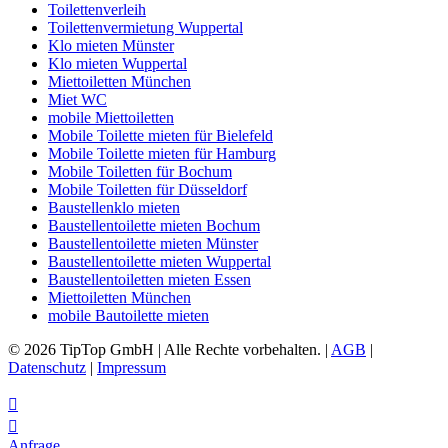
Toilettenverleih
Toilettenvermietung Wuppertal
Klo mieten Münster
Klo mieten Wuppertal
Miettoiletten München
Miet WC
mobile Miettoiletten
Mobile Toilette mieten für Bielefeld
Mobile Toilette mieten für Hamburg
Mobile Toiletten für Bochum
Mobile Toiletten für Düsseldorf
Baustellenklo mieten
Baustellentoilette mieten Bochum
Baustellentoilette mieten Münster
Baustellentoilette mieten Wuppertal
Baustellentoiletten mieten Essen
Miettoiletten München
mobile Bautoilette mieten
© 2026 TipTop GmbH | Alle Rechte vorbehalten. |
AGB
|
Datenschutz
|
Impressum


Anfrage