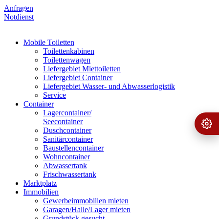
Anfragen
Notdienst
Mobile Toiletten
Toilettenkabinen
Toilettenwagen
Liefergebiet Miettoiletten
Liefergebiet Container
Liefergebiet Wasser- und Abwasserlogistik
Service
Container
Lagercontainer/
Seecontainer
Ange
›
Duschcontainer
Sanitärcontainer
Baustellencontainer
Wohncontainer
Abwassertank
Frischwassertank
Marktplatz
Immobilien
Gewerbeimmobilien mieten
Garagen/Halle/Lager mieten
Grundstück gesucht