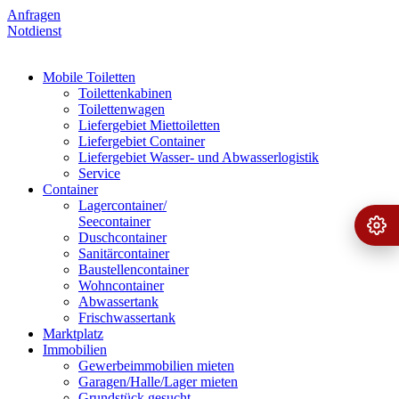
Anfragen
Notdienst
Mobile Toiletten
Toilettenkabinen
Toilettenwagen
Liefergebiet Miettoiletten
Liefergebiet Container
Liefergebiet Wasser- und Abwasserlogistik
Service
Container
Lagercontainer/
Seecontainer
Ange
›
Duschcontainer
Sanitärcontainer
Baustellencontainer
Wohncontainer
Abwassertank
Frischwassertank
Marktplatz
Immobilien
Gewerbeimmobilien mieten
Garagen/Halle/Lager mieten
Grundstück gesucht