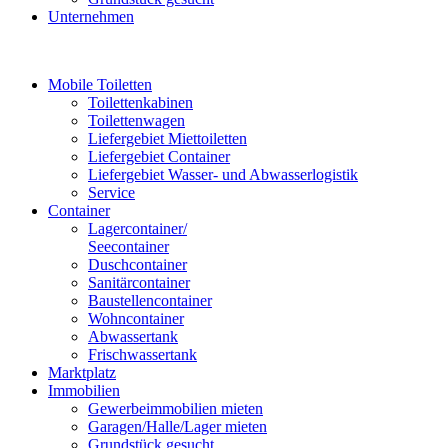
Unternehmen
Mobile Toiletten
Toilettenkabinen
Toilettenwagen
Liefergebiet Miettoiletten
Liefergebiet Container
Liefergebiet Wasser- und Abwasserlogistik
Service
Container
Lagercontainer/
Seecontainer
Duschcontainer
Sanitärcontainer
Baustellencontainer
Wohncontainer
Abwassertank
Frischwassertank
Marktplatz
Immobilien
Gewerbeimmobilien mieten
Garagen/Halle/Lager mieten
Grundstück gesucht