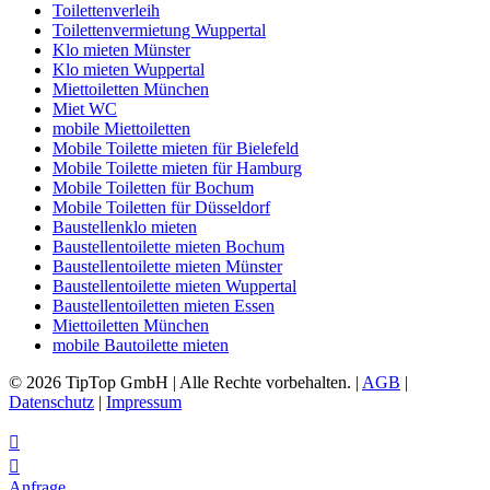
Toilettenverleih
Toilettenvermietung Wuppertal
Klo mieten Münster
Klo mieten Wuppertal
Miettoiletten München
Miet WC
mobile Miettoiletten
Mobile Toilette mieten für Bielefeld
Mobile Toilette mieten für Hamburg
Mobile Toiletten für Bochum
Mobile Toiletten für Düsseldorf
Baustellenklo mieten
Baustellentoilette mieten Bochum
Baustellentoilette mieten Münster
Baustellentoilette mieten Wuppertal
Baustellentoiletten mieten Essen
Miettoiletten München
mobile Bautoilette mieten
© 2026 TipTop GmbH | Alle Rechte vorbehalten. |
AGB
|
Datenschutz
|
Impressum


Anfrage