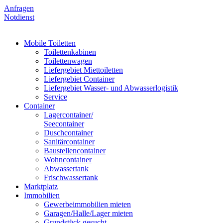
Anfragen
Notdienst
Mobile Toiletten
Toilettenkabinen
Toilettenwagen
Liefergebiet Miettoiletten
Liefergebiet Container
Liefergebiet Wasser- und Abwasserlogistik
Service
Container
Lagercontainer/
Seecontainer
Duschcontainer
Sanitärcontainer
Baustellencontainer
Wohncontainer
Abwassertank
Frischwassertank
Marktplatz
Immobilien
Gewerbeimmobilien mieten
Garagen/Halle/Lager mieten
Grundstück gesucht