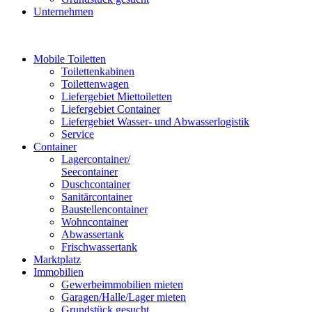
Unternehmen
Mobile Toiletten
Toilettenkabinen
Toilettenwagen
Liefergebiet Miettoiletten
Liefergebiet Container
Liefergebiet Wasser- und Abwasserlogistik
Service
Container
Lagercontainer/
Seecontainer
Duschcontainer
Sanitärcontainer
Baustellencontainer
Wohncontainer
Abwassertank
Frischwassertank
Marktplatz
Immobilien
Gewerbeimmobilien mieten
Garagen/Halle/Lager mieten
Grundstück gesucht