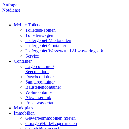
Anfragen
Notdienst
Mobile Toiletten
Toilettenkabinen
Toilettenwagen
Liefergebiet Miettoiletten
Liefergebiet Container
Liefergebiet Wasser- und Abwasserlogistik
Service
Container
Lagercontainer/
Seecontainer
Duschcontainer
Sanitärcontainer
Baustellencontainer
Wohncontainer
Abwassertank
Frischwassertank
Marktplatz
Immobilien
Gewerbeimmobilien mieten
Garagen/Halle/Lager mieten
Grundstück gesucht