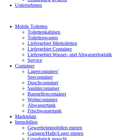
Unternehmen
Mobile Toiletten
Toilettenkabinen
Toilettenwagen
Liefergebiet Miettoiletten
Liefergebiet Container
Liefergebiet Wasser- und Abwasserlogistik
Service
Container
Lagercontainer/
Seecontainer
Duschcontainer
Sanitärcontainer
Baustellencontainer
Wohncontainer
Abwassertank
Frischwassertank
Marktplatz
Immobilien
Gewerbeimmobilien mieten
Garagen/Halle/Lager mieten
Grundstück gesucht