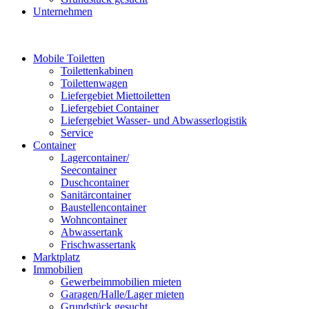
Unternehmen
Mobile Toiletten
Toilettenkabinen
Toilettenwagen
Liefergebiet Miettoiletten
Liefergebiet Container
Liefergebiet Wasser- und Abwasserlogistik
Service
Container
Lagercontainer/
Seecontainer
Duschcontainer
Sanitärcontainer
Baustellencontainer
Wohncontainer
Abwassertank
Frischwassertank
Marktplatz
Immobilien
Gewerbeimmobilien mieten
Garagen/Halle/Lager mieten
Grundstück gesucht