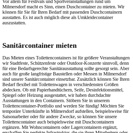
Vor allem für Festivals und Sportveranstaltungen rund um
Milmersdorf macht es Sinn, einen Duschcontainer zu mieten. Wir
können für Sie für Ihren Bedarf mit passenden Duschcontainern
ausstatten. Es ist auch möglich diese als Umkleidecontainer
auszustatten.
Sanitärcontainer mieten
Das Mieten eines Toilettencontainers ist für größere Veranstaltungen
wir Stadtfeste, Schützenfeste oder Outdoor-Konzerte sinnvoll, denn
für eine Bedarfsgerechte Sanitärausstattung sollte gesorgt sein. Aber
auch für große langfristige Baustellen oder Messen in Milmersdorf
sind unsere Sanitärcontainer einsetzbar. Zusätzlich können Sie Ihren
Bedarf flexibel mit Toilettenwagen in verschiedensten Größen
abdecken. Ob mit Papierhandtüchern, Seife, Desinfektionsmittel,
Spiegel oder Heizung ausgestattet, wir haben durchdachte
Ausstattungen in den Containern. Stöbern Sie in unserem
Toilettencontainer-Portfolio und werden Sie fündig! Möchten Sie
temporäre Unterkünfte in Milmersdorf aufstellen, beispielsweise für
Saisonarbeiter oder für andere Zwecke, so können Sie unsere
Toilettencontainer auch beispielsweise mit Duschcontainern
ergänzen. Mit Wohncontainern oder Lagercontainern ergänzt,
erschaffen Sie perfekte Infrastruktur, die sie ihren Mitarbeitern oder