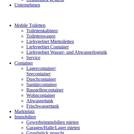
Unternehmen
Mobile Toiletten
Toilettenkabinen
Toilettenwagen
Liefergebiet Miettoiletten
Liefergebiet Container
Liefergebiet Wasser- und Abwasserlogistik
Service
Container
Lagercontainer/
Seecontainer
Duschcontainer
Sanitärcontainer
Baustellencontainer
Wohncontainer
Abwassertank
Frischwassertank
Marktplatz
Immobilien
Gewerbeimmobilien mieten
Garagen/Halle/Lager mieten
Grundstück gesucht