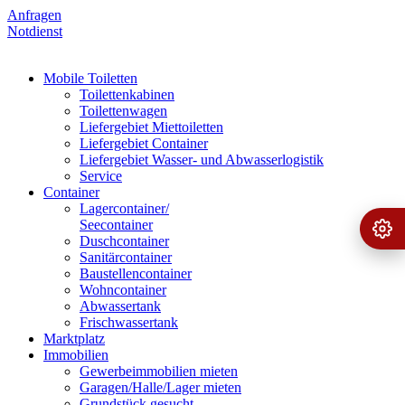
Anfragen
Notdienst
Mobile Toiletten
Toilettenkabinen
Toilettenwagen
Liefergebiet Miettoiletten
Liefergebiet Container
Liefergebiet Wasser- und Abwasserlogistik
Service
Container
Lagercontainer/
Seecontainer
Ange
›
Duschcontainer
Sanitärcontainer
Baustellencontainer
Wohncontainer
Abwassertank
Frischwassertank
Marktplatz
Immobilien
Gewerbeimmobilien mieten
Garagen/Halle/Lager mieten
Grundstück gesucht