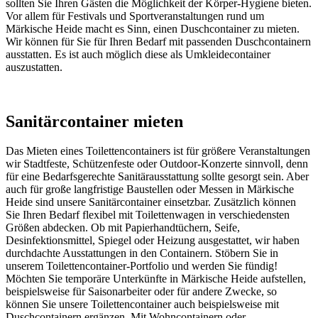
sollten Sie Ihren Gästen die Möglichkeit der Körper-Hygiene bieten.
Vor allem für Festivals und Sportveranstaltungen rund um
Märkische Heide macht es Sinn, einen Duschcontainer zu mieten.
Wir können für Sie für Ihren Bedarf mit passenden Duschcontainern
ausstatten. Es ist auch möglich diese als Umkleidecontainer
auszustatten.
Sanitärcontainer mieten
Das Mieten eines Toilettencontainers ist für größere Veranstaltungen
wir Stadtfeste, Schützenfeste oder Outdoor-Konzerte sinnvoll, denn
für eine Bedarfsgerechte Sanitärausstattung sollte gesorgt sein. Aber
auch für große langfristige Baustellen oder Messen in Märkische
Heide sind unsere Sanitärcontainer einsetzbar. Zusätzlich können
Sie Ihren Bedarf flexibel mit Toilettenwagen in verschiedensten
Größen abdecken. Ob mit Papierhandtüchern, Seife,
Desinfektionsmittel, Spiegel oder Heizung ausgestattet, wir haben
durchdachte Ausstattungen in den Containern. Stöbern Sie in
unserem Toilettencontainer-Portfolio und werden Sie fündig!
Möchten Sie temporäre Unterkünfte in Märkische Heide aufstellen,
beispielsweise für Saisonarbeiter oder für andere Zwecke, so
können Sie unsere Toilettencontainer auch beispielsweise mit
Duschcontainern ergänzen. Mit Wohncontainern oder