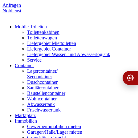
Anfragen
Notdienst
Mobile Toiletten
Toilettenkabinen
Toilettenwagen
Liefergebiet Miettoiletten
Liefergebiet Container
Liefergebiet Wasser- und Abwasserlogistik
Service
Container
Lagercontainer/
Seecontainer
Ange
›
Duschcontainer
Sanitärcontainer
Baustellencontainer
Wohncontainer
Abwassertank
Frischwassertank
Marktplatz
Immobilien
Gewerbeimmobilien mieten
Garagen/Halle/Lager mieten
Grundstück gesucht