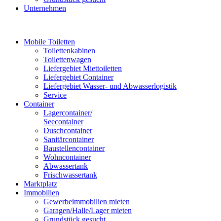
Unternehmen
Mobile Toiletten
Toilettenkabinen
Toilettenwagen
Liefergebiet Miettoiletten
Liefergebiet Container
Liefergebiet Wasser- und Abwasserlogistik
Service
Container
Lagercontainer/
Seecontainer
Duschcontainer
Sanitärcontainer
Baustellencontainer
Wohncontainer
Abwassertank
Frischwassertank
Marktplatz
Immobilien
Gewerbeimmobilien mieten
Garagen/Halle/Lager mieten
Grundstück gesucht