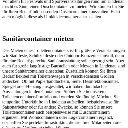
Vor allem für Festivals und Sportveranstaltungen rund um Lindenau
macht es Sinn, einen Duschcontainer zu mieten. Wir können für Sie
für Ihren Bedarf mit passenden Duschcontainern ausstatten. Es ist
auch möglich diese als Umkleidecontainer auszustatten.
Sanitärcontainer mieten
Das Mieten eines Toilettencontainers ist für größere Veranstaltungen
wir Stadtfeste, Schützenfeste oder Outdoor-Konzerte sinnvoll, denn
für eine Bedarfsgerechte Sanitärausstattung sollte gesorgt sein. Aber
auch für große langfristige Baustellen oder Messen in Lindenau sind
unsere Sanitärcontainer einsetzbar. Zusätzlich können Sie Ihren
Bedarf flexibel mit Toilettenwagen in verschiedensten Größen
abdecken. Ob mit Papierhandtüchern, Seife, Desinfektionsmittel,
Spiegel oder Heizung ausgestattet, wir haben durchdachte
Ausstattungen in den Containern. Stöbern Sie in unserem
Toilettencontainer-Portfolio und werden Sie fündig! Möchten Sie
temporäre Unterkünfte in Lindenau aufstellen, beispielsweise für
Saisonarbeiter oder für andere Zwecke, so können Sie unsere
Toilettencontainer auch beispielsweise mit Duschcontainern
ergänzen. Mit Wohncontainern oder Lagercontainern ergänzt,
erschaffen Sie perfekte Infrastruktur, die sie ihren Mitarbeitern oder
Gästen zur Verfügung stellen können.