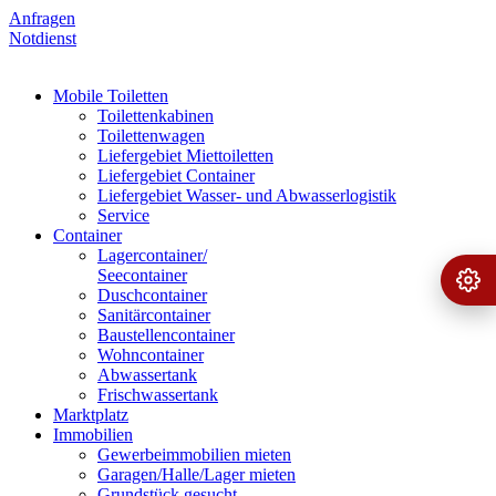
Anfragen
Notdienst
Mobile Toiletten
Toilettenkabinen
Toilettenwagen
Liefergebiet Miettoiletten
Liefergebiet Container
Liefergebiet Wasser- und Abwasserlogistik
Service
Container
Lagercontainer/
Seecontainer
Ange
›
Duschcontainer
Sanitärcontainer
Baustellencontainer
Wohncontainer
Abwassertank
Frischwassertank
Marktplatz
Immobilien
Gewerbeimmobilien mieten
Garagen/Halle/Lager mieten
Grundstück gesucht