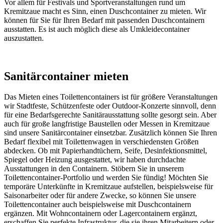
Vor allem für Festivals und Sportveranstaltungen rund um
Kremitzaue macht es Sinn, einen Duschcontainer zu mieten. Wir
können für Sie für Ihren Bedarf mit passenden Duschcontainern
ausstatten. Es ist auch möglich diese als Umkleidecontainer
auszustatten.
Sanitärcontainer mieten
Das Mieten eines Toilettencontainers ist für größere Veranstaltungen
wir Stadtfeste, Schützenfeste oder Outdoor-Konzerte sinnvoll, denn
für eine Bedarfsgerechte Sanitärausstattung sollte gesorgt sein. Aber
auch für große langfristige Baustellen oder Messen in Kremitzaue
sind unsere Sanitärcontainer einsetzbar. Zusätzlich können Sie Ihren
Bedarf flexibel mit Toilettenwagen in verschiedensten Größen
abdecken. Ob mit Papierhandtüchern, Seife, Desinfektionsmittel,
Spiegel oder Heizung ausgestattet, wir haben durchdachte
Ausstattungen in den Containern. Stöbern Sie in unserem
Toilettencontainer-Portfolio und werden Sie fündig! Möchten Sie
temporäre Unterkünfte in Kremitzaue aufstellen, beispielsweise für
Saisonarbeiter oder für andere Zwecke, so können Sie unsere
Toilettencontainer auch beispielsweise mit Duschcontainern
ergänzen. Mit Wohncontainern oder Lagercontainern ergänzt,
erschaffen Sie perfekte Infrastruktur, die sie ihren Mitarbeitern oder