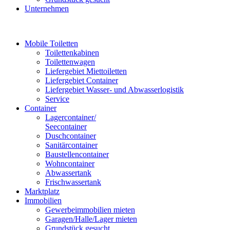
Unternehmen
Mobile Toiletten
Toilettenkabinen
Toilettenwagen
Liefergebiet Miettoiletten
Liefergebiet Container
Liefergebiet Wasser- und Abwasserlogistik
Service
Container
Lagercontainer/
Seecontainer
Duschcontainer
Sanitärcontainer
Baustellencontainer
Wohncontainer
Abwassertank
Frischwassertank
Marktplatz
Immobilien
Gewerbeimmobilien mieten
Garagen/Halle/Lager mieten
Grundstück gesucht