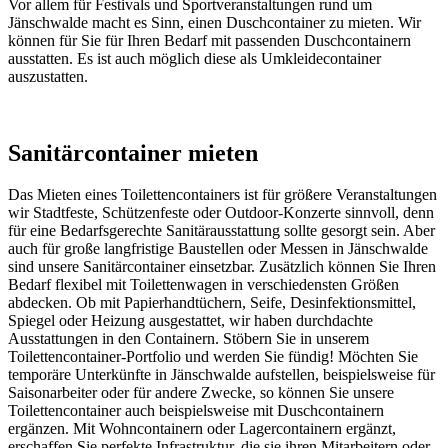
Vor allem für Festivals und Sportveranstaltungen rund um
Jänschwalde macht es Sinn, einen Duschcontainer zu mieten. Wir
können für Sie für Ihren Bedarf mit passenden Duschcontainern
ausstatten. Es ist auch möglich diese als Umkleidecontainer
auszustatten.
Sanitärcontainer mieten
Das Mieten eines Toilettencontainers ist für größere Veranstaltungen
wir Stadtfeste, Schützenfeste oder Outdoor-Konzerte sinnvoll, denn
für eine Bedarfsgerechte Sanitärausstattung sollte gesorgt sein. Aber
auch für große langfristige Baustellen oder Messen in Jänschwalde
sind unsere Sanitärcontainer einsetzbar. Zusätzlich können Sie Ihren
Bedarf flexibel mit Toilettenwagen in verschiedensten Größen
abdecken. Ob mit Papierhandtüchern, Seife, Desinfektionsmittel,
Spiegel oder Heizung ausgestattet, wir haben durchdachte
Ausstattungen in den Containern. Stöbern Sie in unserem
Toilettencontainer-Portfolio und werden Sie fündig! Möchten Sie
temporäre Unterkünfte in Jänschwalde aufstellen, beispielsweise für
Saisonarbeiter oder für andere Zwecke, so können Sie unsere
Toilettencontainer auch beispielsweise mit Duschcontainern
ergänzen. Mit Wohncontainern oder Lagercontainern ergänzt,
erschaffen Sie perfekte Infrastruktur, die sie ihren Mitarbeitern oder