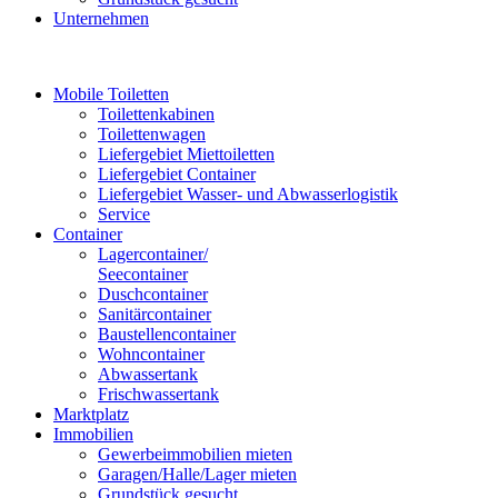
Unternehmen
Mobile Toiletten
Toilettenkabinen
Toilettenwagen
Liefergebiet Miettoiletten
Liefergebiet Container
Liefergebiet Wasser- und Abwasserlogistik
Service
Container
Lagercontainer/
Seecontainer
Duschcontainer
Sanitärcontainer
Baustellencontainer
Wohncontainer
Abwassertank
Frischwassertank
Marktplatz
Immobilien
Gewerbeimmobilien mieten
Garagen/Halle/Lager mieten
Grundstück gesucht