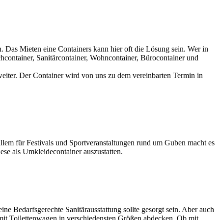
. Das Mieten eine Containers kann hier oft die Lösung sein. Wer in
container, Sanitärcontainer, Wohncontainer, Bürocontainer und
eiter. Der Container wird von uns zu dem vereinbarten Termin in
 allem für Festivals und Sportveranstaltungen rund um Guben macht es
ese als Umkleidecontainer auszustatten.
eine Bedarfsgerechte Sanitärausstattung sollte gesorgt sein. Aber auch
l mit Toilettenwagen in verschiedensten Größen abdecken. Ob mit