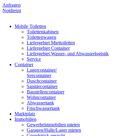
Anfragen
Notdienst
Mobile Toiletten
Toilettenkabinen
Toilettenwagen
Liefergebiet Miettoiletten
Liefergebiet Container
Liefergebiet Wasser- und Abwasserlogistik
Service
Container
Lagercontainer/
Seecontainer
Duschcontainer
Sanitärcontainer
Baustellencontainer
Wohncontainer
Abwassertank
Frischwassertank
Marktplatz
Immobilien
Gewerbeimmobilien mieten
Garagen/Halle/Lager mieten
Grundstück gesucht