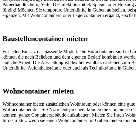
Papierhandtüchern, Seife, Desinfektionsmittel, Spiegel oder Heizung 
fündig! Möchten Sie temporäre Unterkünfte in Guben aufstellen, beisp
ergänzen. Mit Wohncontainern oder Lagercontainern ergänzt, erschaffen
Baustellencontainer mieten
Für jeden Einsatz das passende Modell. Die Bürocontainer sind in Gu
können die nach Belieben und dem eigenen Bedarf kombiniert werden.
tägliche Arbeit. Die Ausstattung ist flexibel wählbar, es stehen zum
Unterkünfte, Aufenthaltsräume oder auch als Technikräume in Guben 
Wohncontainer mieten
Wohncontainer bieten zusätzlichen Wohnraum oder können eine gute Üb
Wohncontainer der ISO Norm entsprechen, können die Container sehr g
kennen, ganze Containergebäude aufzubauen. Mieten Sie Ihren Wohncon
Infrastruktur, wenn sie einen Wohncontainer für Guben mieten möcht