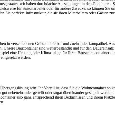
ausgestattet, wir haben durchdachte Ausstattungen in den Containern. S
ielsweise für Saisonarbeiter oder für andere Zwecke, so können Sie un
 Sie perfekte Infrastruktur, die sie ihren Mitarbeitern oder Gästen zu
ben in verschiedenen Größen lieferbar und zueinander kompatibel. Auc
 Unsere Baucontainer sind wetterbeständig und für den Dauereinsatz ge
 Beispiel eine Heizung oder Klimaanlage für Ihren Baustellencontainer
eingesetzt werden.
ergangslösung sein. Ihr Vorteil ist, dass Sie die Wohncontainer so k
ut nebeneinander gestellt oder sogar übereinander gestapelt werden. Es
tainer also ganz entsprechend ihren Bedürfnissen und ihrem Platzbedar
en.