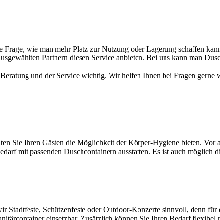
die Frage, wie man mehr Platz zur Nutzung oder Lagerung schaffen kann
sgewählten Partnern diesen Service anbieten. Bei uns kann man Dusch
eratung und der Service wichtig. Wir helfen Ihnen bei Fragen gerne w
llten Sie Ihren Gästen die Möglichkeit der Körper-Hygiene bieten. Vor
edarf mit passenden Duschcontainern ausstatten. Es ist auch möglich di
wir Stadtfeste, Schützenfeste oder Outdoor-Konzerte sinnvoll, denn für 
anitärcontainer einsetzbar. Zusätzlich können Sie Ihren Bedarf flexibe