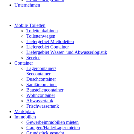
Unternehmen
Mobile Toiletten
Toilettenkabinen
Toilettenwagen
Liefergebiet Miettoiletten
Liefergebiet Container
Liefergebiet Wasser- und Abwasserlogistik
Service
Container
Lagercontainer/
Seecontainer
Duschcontainer
Sanitärcontainer
Baustellencontainer
Wohncontainer
Abwassertank
Frischwassertank
Marktplatz
Immobilien
Gewerbeimmobilien mieten
Garagen/Halle/Lager mieten
Grundstück gesucht