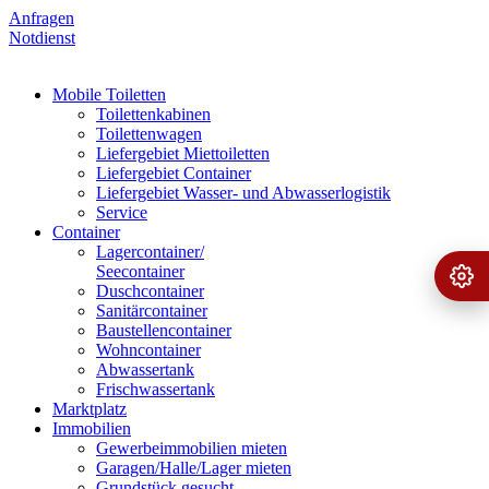
Anfragen
Notdienst
Mobile Toiletten
Toilettenkabinen
Toilettenwagen
Liefergebiet Miettoiletten
Liefergebiet Container
Liefergebiet Wasser- und Abwasserlogistik
Service
Container
Lagercontainer/
Seecontainer
Ange
›
Duschcontainer
Sanitärcontainer
Baustellencontainer
Wohncontainer
Abwassertank
Frischwassertank
Marktplatz
Immobilien
Gewerbeimmobilien mieten
Garagen/Halle/Lager mieten
Grundstück gesucht