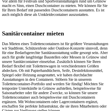
Vor allem für Festivals und Sportveranstaltungen rund um Grünow
macht es Sinn, einen Duschcontainer zu mieten. Wir können für Sie
für Ihren Bedarf mit passenden Duschcontainern ausstatten. Es ist
auch möglich diese als Umkleidecontainer auszustatten.
Sanitärcontainer mieten
Das Mieten eines Toilettencontainers ist für größere Veranstaltungen
wir Stadtfeste, Schützenfeste oder Outdoor-Konzerte sinnvoll, denn
für eine Bedarfsgerechte Sanitärausstattung sollte gesorgt sein. Aber
auch für große langfristige Baustellen oder Messen in Grünow sind
unsere Sanitärcontainer einsetzbar. Zusätzlich können Sie Ihren
Bedarf flexibel mit Toilettenwagen in verschiedensten Größen
abdecken. Ob mit Papierhandtüchern, Seife, Desinfektionsmittel,
Spiegel oder Heizung ausgestattet, wir haben durchdachte
Ausstattungen in den Containern. Stöbern Sie in unserem
Toilettencontainer-Portfolio und werden Sie fündig! Möchten Sie
temporäre Unterkünfte in Grünow aufstellen, beispielsweise für
Saisonarbeiter oder für andere Zwecke, so können Sie unsere
Toilettencontainer auch beispielsweise mit Duschcontainern
ergänzen. Mit Wohncontainern oder Lagercontainern ergänzt,
erschaffen Sie perfekte Infrastruktur, die sie ihren Mitarbeitern oder
Gästen zur Verfügung stellen können.