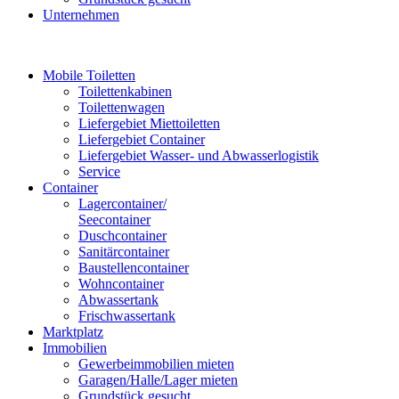
Unternehmen
Mobile Toiletten
Toilettenkabinen
Toilettenwagen
Liefergebiet Miettoiletten
Liefergebiet Container
Liefergebiet Wasser- und Abwasserlogistik
Service
Container
Lagercontainer/
Seecontainer
Duschcontainer
Sanitärcontainer
Baustellencontainer
Wohncontainer
Abwassertank
Frischwassertank
Marktplatz
Immobilien
Gewerbeimmobilien mieten
Garagen/Halle/Lager mieten
Grundstück gesucht