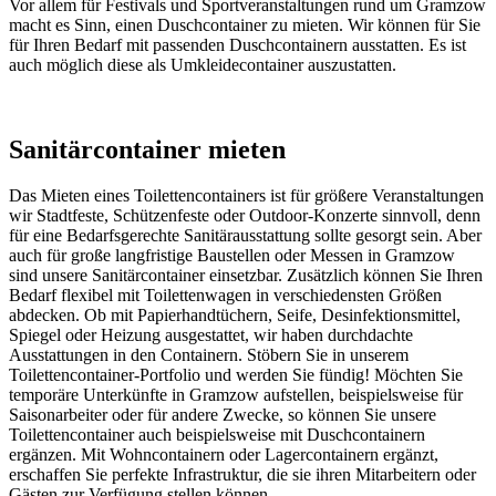
Vor allem für Festivals und Sportveranstaltungen rund um Gramzow
macht es Sinn, einen Duschcontainer zu mieten. Wir können für Sie
für Ihren Bedarf mit passenden Duschcontainern ausstatten. Es ist
auch möglich diese als Umkleidecontainer auszustatten.
Sanitärcontainer mieten
Das Mieten eines Toilettencontainers ist für größere Veranstaltungen
wir Stadtfeste, Schützenfeste oder Outdoor-Konzerte sinnvoll, denn
für eine Bedarfsgerechte Sanitärausstattung sollte gesorgt sein. Aber
auch für große langfristige Baustellen oder Messen in Gramzow
sind unsere Sanitärcontainer einsetzbar. Zusätzlich können Sie Ihren
Bedarf flexibel mit Toilettenwagen in verschiedensten Größen
abdecken. Ob mit Papierhandtüchern, Seife, Desinfektionsmittel,
Spiegel oder Heizung ausgestattet, wir haben durchdachte
Ausstattungen in den Containern. Stöbern Sie in unserem
Toilettencontainer-Portfolio und werden Sie fündig! Möchten Sie
temporäre Unterkünfte in Gramzow aufstellen, beispielsweise für
Saisonarbeiter oder für andere Zwecke, so können Sie unsere
Toilettencontainer auch beispielsweise mit Duschcontainern
ergänzen. Mit Wohncontainern oder Lagercontainern ergänzt,
erschaffen Sie perfekte Infrastruktur, die sie ihren Mitarbeitern oder
Gästen zur Verfügung stellen können.