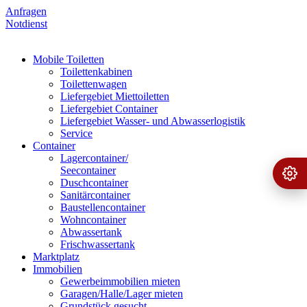
Anfragen
Notdienst
Mobile Toiletten
Toilettenkabinen
Toilettenwagen
Liefergebiet Miettoiletten
Liefergebiet Container
Liefergebiet Wasser- und Abwasserlogistik
Service
Container
Lagercontainer/
Seecontainer
Ange
›
Duschcontainer
Sanitärcontainer
Baustellencontainer
Wohncontainer
Abwassertank
Frischwassertank
Marktplatz
Immobilien
Gewerbeimmobilien mieten
Garagen/Halle/Lager mieten
Grundstück gesucht