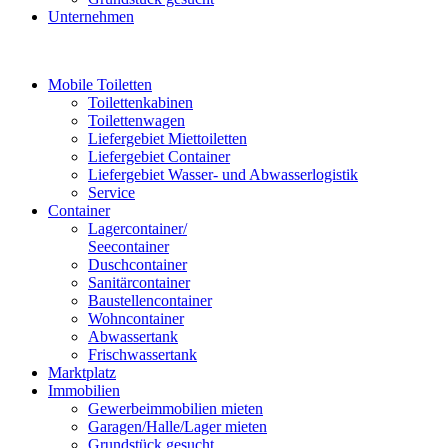
Unternehmen
Mobile Toiletten
Toilettenkabinen
Toilettenwagen
Liefergebiet Miettoiletten
Liefergebiet Container
Liefergebiet Wasser- und Abwasserlogistik
Service
Container
Lagercontainer/
Seecontainer
Duschcontainer
Sanitärcontainer
Baustellencontainer
Wohncontainer
Abwassertank
Frischwassertank
Marktplatz
Immobilien
Gewerbeimmobilien mieten
Garagen/Halle/Lager mieten
Grundstück gesucht