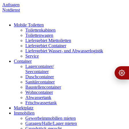
Anfragen
Notdienst
Mobile Toiletten
Toilettenkabinen
Toilettenwagen
Liefergebiet Miettoiletten
Liefergebiet Container
Liefergebiet Wasser- und Abwasserlogistik
Service
Container
Lagercontainer/
Seecontainer
Ange
›
Duschcontainer
Sanitärcontainer
Baustellencontainer
Wohncontainer
Abwassertank
Frischwassertank
Marktplatz
Immobilien
Gewerbeimmobilien mieten
Garagen/Halle/Lager mieten
Grundstück gesucht