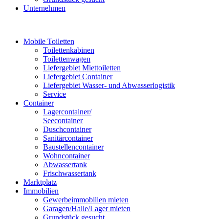
Unternehmen
Mobile Toiletten
Toilettenkabinen
Toilettenwagen
Liefergebiet Miettoiletten
Liefergebiet Container
Liefergebiet Wasser- und Abwasserlogistik
Service
Container
Lagercontainer/
Seecontainer
Duschcontainer
Sanitärcontainer
Baustellencontainer
Wohncontainer
Abwassertank
Frischwassertank
Marktplatz
Immobilien
Gewerbeimmobilien mieten
Garagen/Halle/Lager mieten
Grundstück gesucht