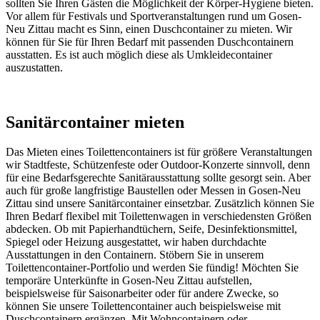
sollten Sie Ihren Gästen die Möglichkeit der Körper-Hygiene bieten.
Vor allem für Festivals und Sportveranstaltungen rund um Gosen-
Neu Zittau macht es Sinn, einen Duschcontainer zu mieten. Wir
können für Sie für Ihren Bedarf mit passenden Duschcontainern
ausstatten. Es ist auch möglich diese als Umkleidecontainer
auszustatten.
Sanitärcontainer mieten
Das Mieten eines Toilettencontainers ist für größere Veranstaltungen
wir Stadtfeste, Schützenfeste oder Outdoor-Konzerte sinnvoll, denn
für eine Bedarfsgerechte Sanitärausstattung sollte gesorgt sein. Aber
auch für große langfristige Baustellen oder Messen in Gosen-Neu
Zittau sind unsere Sanitärcontainer einsetzbar. Zusätzlich können Sie
Ihren Bedarf flexibel mit Toilettenwagen in verschiedensten Größen
abdecken. Ob mit Papierhandtüchern, Seife, Desinfektionsmittel,
Spiegel oder Heizung ausgestattet, wir haben durchdachte
Ausstattungen in den Containern. Stöbern Sie in unserem
Toilettencontainer-Portfolio und werden Sie fündig! Möchten Sie
temporäre Unterkünfte in Gosen-Neu Zittau aufstellen,
beispielsweise für Saisonarbeiter oder für andere Zwecke, so
können Sie unsere Toilettencontainer auch beispielsweise mit
Duschcontainern ergänzen. Mit Wohncontainern oder