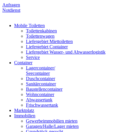
Anfragen
Notdienst
Mobile Toiletten
Toilettenkabinen
Toilettenwagen
Liefergebiet Miettoiletten
Liefergebiet Container
Liefergebiet Wasser- und Abwasserlogistik
Service
Container
Lagercontainer/
Seecontainer
Duschcontainer
Sanitärcontainer
Baustellencontainer
Wohncontainer
Abwassertank
Frischwassertank
Marktplatz
Immobilien
Gewerbeimmobilien mieten
Garagen/Halle/Lager mieten
Grundstück gesucht