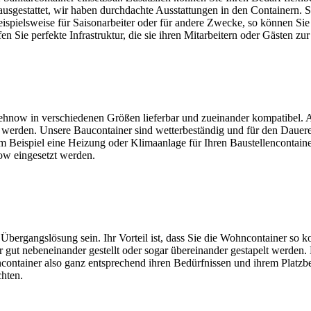
ausgestattet, wir haben durchdachte Ausstattungen in den Containern. S
ispielsweise für Saisonarbeiter oder für andere Zwecke, so können Sie
 Sie perfekte Infrastruktur, die sie ihren Mitarbeitern oder Gästen zu
ehnow in verschiedenen Größen lieferbar und zueinander kompatibel. A
erden. Unsere Baucontainer sind wetterbeständig und für den Dauerein
n zum Beispiel eine Heizung oder Klimaanlage für Ihren Baustellencont
ow eingesetzt werden.
ergangslösung sein. Ihr Vorteil ist, dass Sie die Wohncontainer so k
ut nebeneinander gestellt oder sogar übereinander gestapelt werden. Es
tainer also ganz entsprechend ihren Bedürfnissen und ihrem Platzbedar
hten.