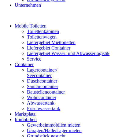
Unternehmen
Mobile Toiletten
Toilettenkabinen
Toilettenwagen
Liefergebiet Miettoiletten
Liefergebiet Container
Liefergebiet Wasser- und Abwasserlogistik
Service
Container
Lagercontainer/
Seecontainer
Duschcontainer
Sanitärcontainer
Baustellencontainer
Wohncontainer
Abwassertank
Frischwassertank
Marktplatz
Immobilien
Gewerbeimmobilien mieten
Garagen/Halle/Lager mieten
Grundstück gesucht