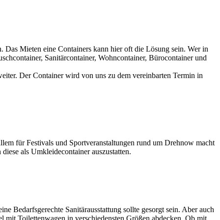
. Das Mieten eine Containers kann hier oft die Lösung sein. Wer in
schcontainer, Sanitärcontainer, Wohncontainer, Bürocontainer und
eiter. Der Container wird von uns zu dem vereinbarten Termin in
 allem für Festivals und Sportveranstaltungen rund um Drehnow macht
 diese als Umkleidecontainer auszustatten.
eine Bedarfsgerechte Sanitärausstattung sollte gesorgt sein. Aber auch
ibel mit Toilettenwagen in verschiedensten Größen abdecken. Ob mit