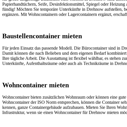
Papierhandtüchern, Seife, Desinfektionsmittel, Spiegel oder Heizung 
fündig! Möchten Sie temporäre Unterkünfte in Drehnow aufstellen, be
ergänzen. Mit Wohncontainern oder Lagercontainern ergänzt, erschaffen
Baustellencontainer mieten
Für jeden Einsatz das passende Modell. Die Bürocontainer sind in Dr
Damit können die nach Belieben und dem eigenen Bedarf kombiniert w
Ihre tägliche Arbeit. Die Ausstattung ist flexibel wählbar, es stehe
Unterkünfte, Aufenthaltsräume oder auch als Technikräume in Drehn
Wohncontainer mieten
Wohncontainer bieten zusätzlichen Wohnraum oder können eine gute Üb
Wohncontainer der ISO Norm entsprechen, können die Container sehr g
kennen, ganze Containergebäude aufzubauen. Mieten Sie Ihren Wohncon
Infrastruktur, wenn sie einen Wohncontainer für Drehnow mieten möc