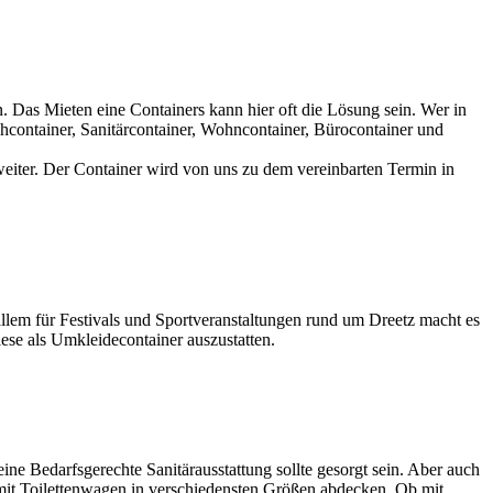
. Das Mieten eine Containers kann hier oft die Lösung sein. Wer in
container, Sanitärcontainer, Wohncontainer, Bürocontainer und
eiter. Der Container wird von uns zu dem vereinbarten Termin in
allem für Festivals und Sportveranstaltungen rund um Dreetz macht es
ese als Umkleidecontainer auszustatten.
eine Bedarfsgerechte Sanitärausstattung sollte gesorgt sein. Aber auch
el mit Toilettenwagen in verschiedensten Größen abdecken. Ob mit