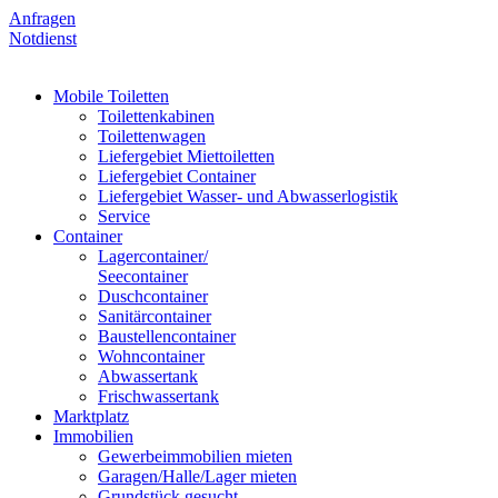
Anfragen
Notdienst
Mobile Toiletten
Toilettenkabinen
Toilettenwagen
Liefergebiet Miettoiletten
Liefergebiet Container
Liefergebiet Wasser- und Abwasserlogistik
Service
Container
Lagercontainer/
Seecontainer
Duschcontainer
Sanitärcontainer
Baustellencontainer
Wohncontainer
Abwassertank
Frischwassertank
Marktplatz
Immobilien
Gewerbeimmobilien mieten
Garagen/Halle/Lager mieten
Grundstück gesucht