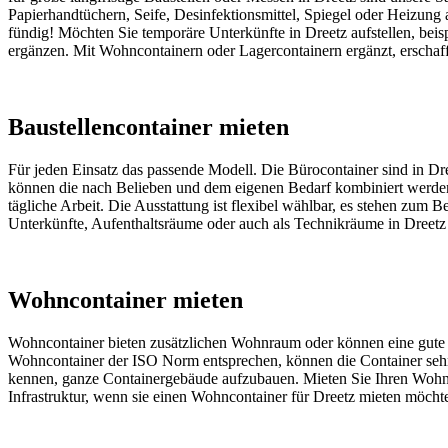
Papierhandtüchern, Seife, Desinfektionsmittel, Spiegel oder Heizung 
fündig! Möchten Sie temporäre Unterkünfte in Dreetz aufstellen, beis
ergänzen. Mit Wohncontainern oder Lagercontainern ergänzt, erschaffen
Baustellencontainer mieten
Für jeden Einsatz das passende Modell. Die Bürocontainer sind in Dr
können die nach Belieben und dem eigenen Bedarf kombiniert werden.
tägliche Arbeit. Die Ausstattung ist flexibel wählbar, es stehen zum
Unterkünfte, Aufenthaltsräume oder auch als Technikräume in Dreetz
Wohncontainer mieten
Wohncontainer bieten zusätzlichen Wohnraum oder können eine gute Üb
Wohncontainer der ISO Norm entsprechen, können die Container sehr g
kennen, ganze Containergebäude aufzubauen. Mieten Sie Ihren Wohncon
Infrastruktur, wenn sie einen Wohncontainer für Dreetz mieten möcht