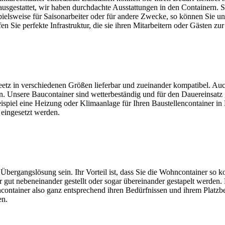
ausgestattet, wir haben durchdachte Ausstattungen in den Containern. S
pielsweise für Saisonarbeiter oder für andere Zwecke, so können Sie un
 Sie perfekte Infrastruktur, die sie ihren Mitarbeitern oder Gästen zu
eetz in verschiedenen Größen lieferbar und zueinander kompatibel. Auc
 Unsere Baucontainer sind wetterbeständig und für den Dauereinsatz ge
 Beispiel eine Heizung oder Klimaanlage für Ihren Baustellencontainer 
 eingesetzt werden.
ergangslösung sein. Ihr Vorteil ist, dass Sie die Wohncontainer so k
ut nebeneinander gestellt oder sogar übereinander gestapelt werden. Es
tainer also ganz entsprechend ihren Bedürfnissen und ihrem Platzbedar
en.