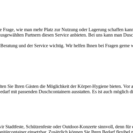
die Frage, wie man mehr Platz zur Nutzung oder Lagerung schaffen kann
usgewählten Partnern diesen Service anbieten. Bei uns kann man Dusch
eratung und der Service wichtig. Wir helfen Ihnen bei Fragen gerne w
lten Sie Ihren Gästen die Möglichkeit der Körper-Hygiene bieten. Vor 
edarf mit passenden Duschcontainern ausstatten. Es ist auch möglich di
wir Stadtfeste, Schützenfeste oder Outdoor-Konzerte sinnvoll, denn für 
Sanitärcontainer einsetzbar. Zusätzlich können Sie Ihren Bedarf flexib