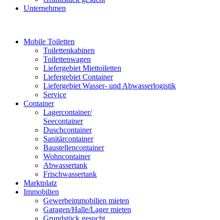
Unternehmen
Mobile Toiletten
Toilettenkabinen
Toilettenwagen
Liefergebiet Miettoiletten
Liefergebiet Container
Liefergebiet Wasser- und Abwasserlogistik
Service
Container
Lagercontainer/
Seecontainer
Duschcontainer
Sanitärcontainer
Baustellencontainer
Wohncontainer
Abwassertank
Frischwassertank
Marktplatz
Immobilien
Gewerbeimmobilien mieten
Garagen/Halle/Lager mieten
Grundstück gesucht