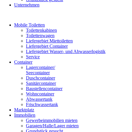
Unternehmen
Mobile Toiletten
Toilettenkabinen
Toilettenwagen
Liefergebiet Miettoiletten
Liefergebiet Container
Liefergebiet Wasser- und Abwasserlogistik
Service
Container
Lagercontainer/
Seecontainer
Duschcontainer
Sanitärcontainer
Baustellencontainer
Wohncontainer
Abwassertank
Frischwassertank
Marktplatz
Immobilien
Gewerbeimmobilien mieten
Garagen/Halle/Lager mieten
Grundstück gesucht