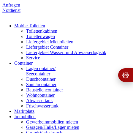
Anfragen
Notdienst
Mobile Toiletten
Toilettenkabinen
Toilettenwagen
Liefergebiet Miettoiletten
Liefergebiet Container
Liefergebiet Wasser- und Abwasserlogistik
Service
Container
Lagercontainer/
Seecontainer
Ange
›
Duschcontainer
Sanitärcontainer
Baustellencontainer
Wohncontainer
Abwassertank
Frischwassertank
Marktplatz
Immobilien
Gewerbeimmobilien mieten
Garagen/Halle/Lager mieten
Grundstück gesucht