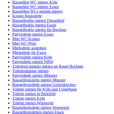
Baustellen WC mieten Köln
Baustellen WC mieten Essen
Baustellen WCs günstig mieten
Kosten Bautoilette
Baustellenklo mieten Düsseldorf
Baustellenklo mieten Essen
Baustellenklo mieten für Bochum
Partytoilette mieten Essen
Miet WC Kosten
Miet WC Preis
Miettoilette ausleihen
Miettoilette für Essen
Partytoilette mieten Köln
Partytoilette mieten NRW
Toilettencontainer mieten im Raum Bochum
Toilettenkabine mieten
Partytoilette mieten Münster
Baustellentoilette mieten Münster
Baustellentoilette mieten Gelsenkirchen
Toilette mieten für Köln und Umgebung
Toilette mieten in Bielefeld
Toilette mieten Köln
Toilette mieten Wuppertal
Baustellentoilette mieten Wuppertal
Baustellentoiletten mieten Essen