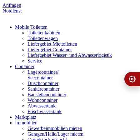
Anfragen
Notdienst
Mobile Toiletten
Toilettenkabinen
Toilettenwagen
Liefergebiet Miettoiletten
Liefergebiet Container
Liefergebiet Wasser- und Abwasserlogistik
Service
Container
Lagercontainer/
Seecontainer
Ange
›
Duschcontainer
Sanitärcontainer
Baustellencontainer
Wohncontainer
Abwassertank
Frischwassertank
Marktplatz
Immobilien
Gewerbeimmobilien mieten
Garagen/Halle/Lager mieten
Grundstück gesucht