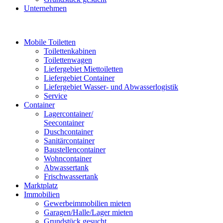
Unternehmen
Mobile Toiletten
Toilettenkabinen
Toilettenwagen
Liefergebiet Miettoiletten
Liefergebiet Container
Liefergebiet Wasser- und Abwasserlogistik
Service
Container
Lagercontainer/
Seecontainer
Duschcontainer
Sanitärcontainer
Baustellencontainer
Wohncontainer
Abwassertank
Frischwassertank
Marktplatz
Immobilien
Gewerbeimmobilien mieten
Garagen/Halle/Lager mieten
Grundstück gesucht